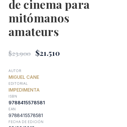
de cinema para
mitómanos
amateurs
El
El
$
21.510
$
23.900
precio
precio
AUTOR
MIGUEL CANE
original
actual
EDITORIAL
IMPEDIMENTA
era:
es:
ISBN
9788415578581
EAN
$23.900.
$21.510.
9788415578581
FECHA DE EDICIÓN