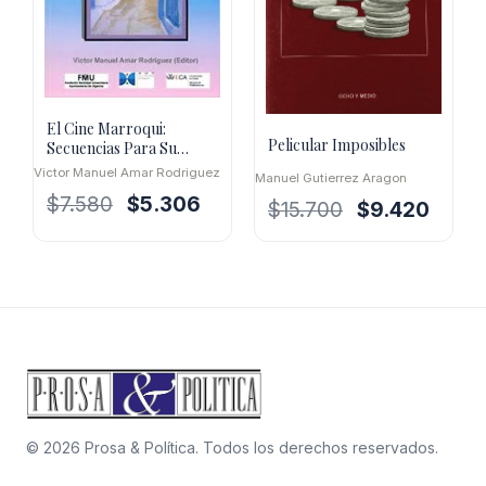
El Cine Marroqui:
Pelicular Imposibles
Secuencias Para Su
Conocimiento
Victor Manuel Amar Rodriguez
Manuel Gutierrez Aragon
El
El
$
7.580
$
5.306
El
El
$
15.700
$
9.420
precio
precio
precio
precio
original
actual
original
actual
era:
es:
era:
es:
$7.580.
$5.306.
$15.700.
$9.420
© 2026 Prosa & Política. Todos los derechos reservados.