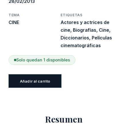
28/02/2013
TEMA
ETIQUETAS
CINE
Actores y actrices de
cine
,
Biografías
,
Cine
,
Diccionarios
,
Películas
cinematográficas
Solo quedan 1 disponibles
Pequeño
Añadir al carrito
diccionario
de
cinema
para
Resumen
mitómanos
amateurs