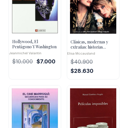
Hollywood, El
Clásicas, modernas y
Pentágono Y Washington
extrañas: historias
feministas del cine
Jeanmichel Valantin
Elisa Mccausland
El
El
$
10.000
$
7.000
$
40.900
precio
precio
El
El
$
28.630
original
actual
precio
precio
era:
es:
original
actual
$10.000.
$7.000.
era:
es:
$40.900.
$28.630.