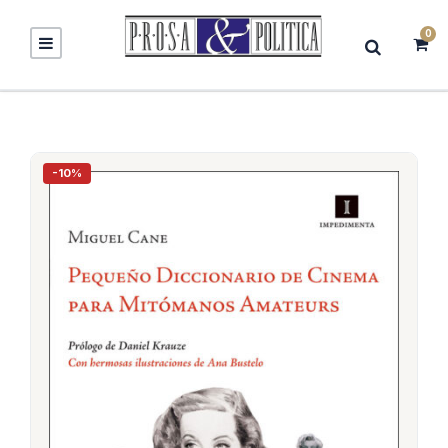
0
-10%