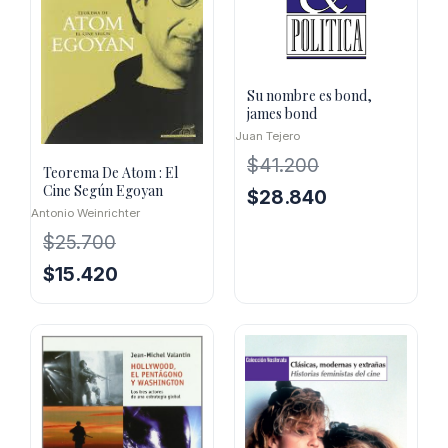
Su nombre es bond,
james bond
Juan Tejero
$
41.200
Teorema De Atom : El
Cine Según Egoyan
El
El
$
28.840
Antonio Weinrichter
precio
precio
$
25.700
original
actual
era:
es:
El
El
$
15.420
$41.200.
$28.840.
precio
precio
original
actual
era:
es:
$25.700.
$15.420.