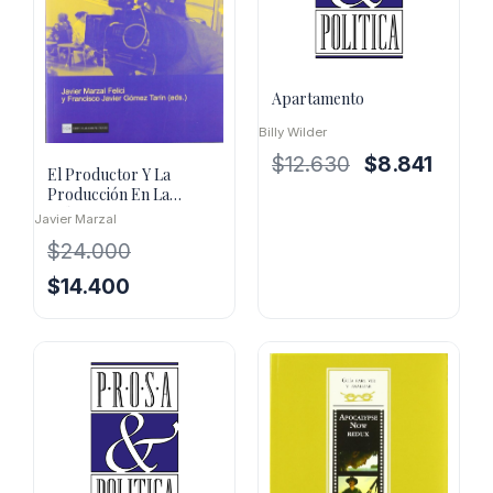
Apartamento
Billy Wilder
El
El
$
12.630
$
8.841
El Productor Y La
precio
precio
Producción En La
original
actual
Industria
Javier Marzal
Cinematográfica
era:
es:
$
24.000
$12.630.
$8.841.
El
El
$
14.400
precio
precio
original
actual
era:
es:
$24.000.
$14.400.