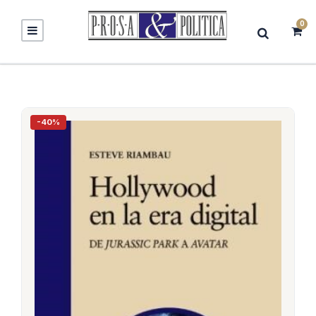
0
-40%