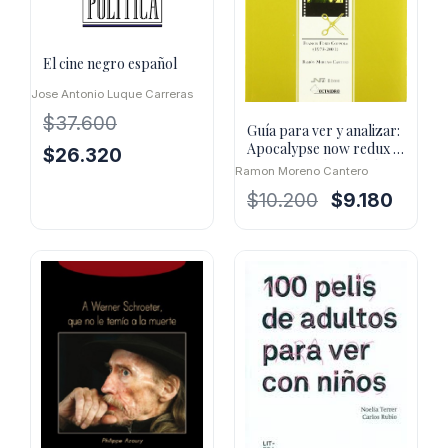
El cine negro español
Jose Antonio Luque Carreras
$
37.600
Guía para ver y analizar:
Apocalypse now redux :
El
El
$
26.320
Francis Ford Coppola
Ramon Moreno Cantero
precio
precio
(1979-2001)
El
El
$
10.200
$
9.180
original
actual
precio
precio
era:
es:
original
actual
$37.600.
$26.320.
era:
es:
$10.200.
$9.180.