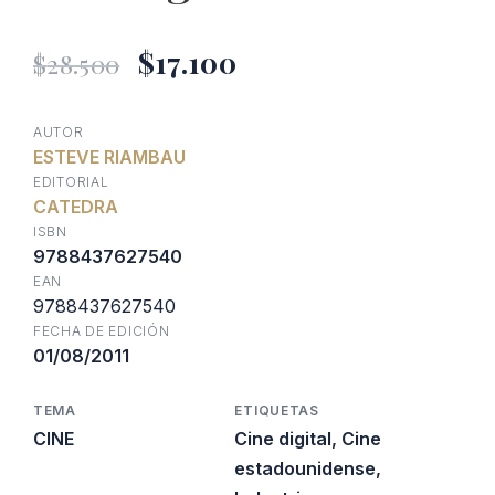
El
El
$
17.100
$
28.500
precio
precio
AUTOR
ESTEVE RIAMBAU
original
actual
EDITORIAL
CATEDRA
era:
es:
ISBN
9788437627540
EAN
$28.500.
$17.100.
9788437627540
FECHA DE EDICIÓN
01/08/2011
TEMA
ETIQUETAS
CINE
Cine digital
,
Cine
estadounidense
,