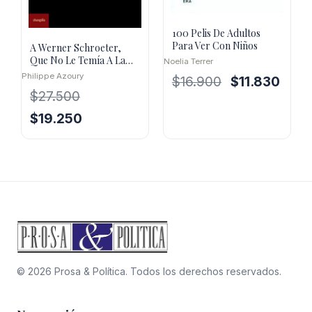
100 Pelis De Adultos
Para Ver Con Niños
A Werner Schroeter,
Que No Le Temía A La
Noelia Terrer
Muerte
Philippe Azoury
El
El
$
16.900
$
11.830
$
27.500
precio
precio
original
actual
El
El
$
19.250
era:
es:
precio
precio
$16.900.
$11.83
original
actual
era:
es:
$27.500.
$19.250.
© 2026 Prosa & Política. Todos los derechos reservados.