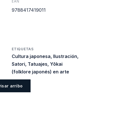
EAN
es:
9788417419011
0.
$30.060.
ETIQUETAS
Cultura japonesa
,
Ilustración
,
Satori
,
Tatuajes
,
Yōkai
(folklore japonés) en arte
visar arribo