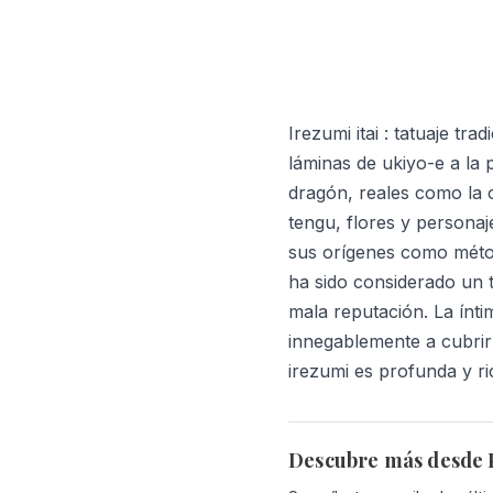
Irezumi itai : tatuaje 
láminas de ukiyo-e a la 
dragón, reales como la 
tengu, flores y personaje
sus orígenes como métod
ha sido considerado un 
mala reputación. La ínti
innegablemente a cubrir 
irezumi es profunda y r
Descubre más desde P