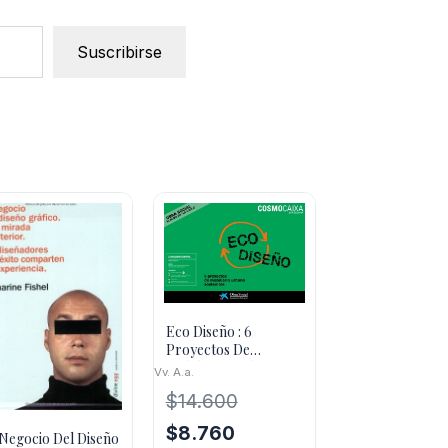
Suscribirse
Eco Diseño : 6
Proyectos De
Mobiliario Urbano
Vv. A.a.
Sostenible
$
14.600
El
El
$
8.760
 Negocio Del Diseño