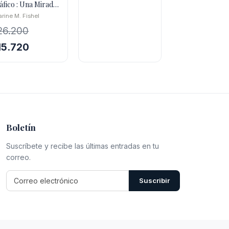
precio
precio
áfico : Una Mirada
 Interior
original
actual
rine M. Fishel
era:
es:
26.200
$14.600.
$8.760.
El
15.720
ecio
precio
iginal
actual
a:
es:
6.200.
$15.720.
Boletín
Suscríbete y recibe las últimas entradas en tu
correo.
Suscribir