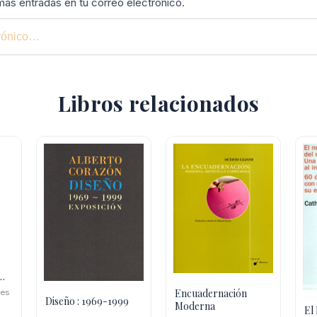
imas entradas en tu correo electrónico.
Libros relacionados
a
Encuadernación
ues
Diseño : 1969-1999
Moderna
El