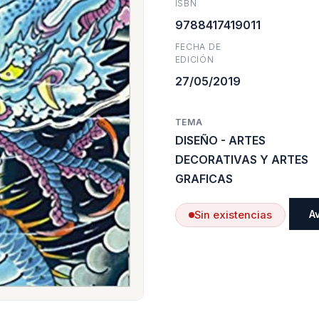
ISBN
era:
9788417419011
FECHA DE
$33.40
EDICIÓN
27/05/2019
TEMA
DISEÑO - ARTES
DECORATIVAS Y ARTES
GRAFICAS
A
Sin existencias