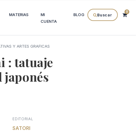
0
MATERIAS
MI
BLOG
Buscar
CUENTA
TIVAS Y ARTES GRAFICAS
i : tatuaje
l japonés
El
precio
EDITORIAL
l
actual
SATORI