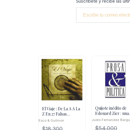
Suscríbete y recibe las últ
Escribe tu correo electrónico…
Quijote inédito de
El Viaje : De La A A La
Edouard Zier : una
Z En 27 Falsas
mirada recuperad
Estampas
Justo Fernandez Barg
Esco & Guilmon
$
54.000
$
18.300