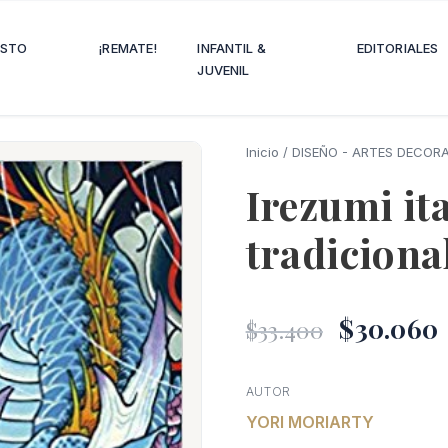
OSTO
¡REMATE!
INFANTIL &
EDITORIALES
JUVENIL
Inicio
/
DISEÑO - ARTES DECORA
Irezumi ita
tradiciona
El
$
30.060
$
33.400
precio
AUTOR
YORI MORIARTY
origina