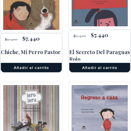
El
$
7.440
El
$
12.400
El
$
7.440
El
precio
precio
$
12.400
precio
precio
original
actual
original
actual
era:
es:
Chiche, Mi Perro Pastor
El Secreto Del Paraguas
era:
es:
$12.400.
$7.440.
$12.400.
$7.440.
Rojo
Añadir al carrito
Añadir al carrito