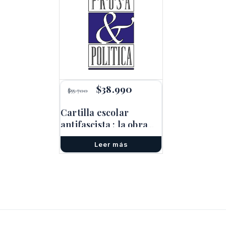
El
$
38.990
El
$
55.700
precio
precio
original
actual
Cartilla escolar
era:
es:
antifascista : la obra
$55.700.
$38.990.
maestra de Mauricio
Leer más
amster y w