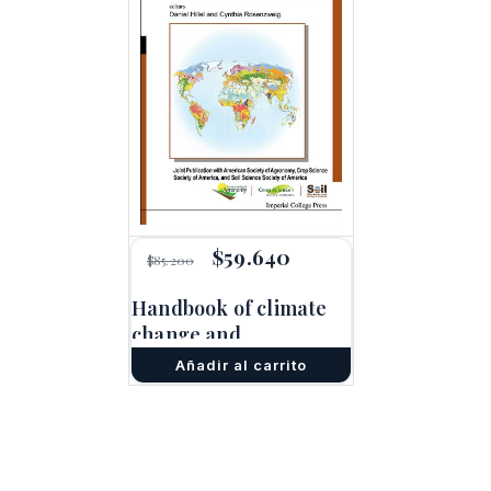
El
$
59.640
El
$
85.200
precio
precio
original
actual
Handbook of climate
era:
es:
change and
$85.200.
$59.640.
agroecosystems, II
Añadir al carrito