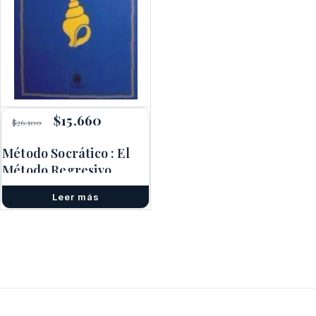
El
$
15.660
El
$
26.100
precio
precio
original
actual
Método Socrático : El
era:
es:
Método Regresivo
$26.100.
$15.660.
Leer más