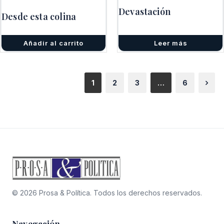
original
actual
original
actual
Devastación
era:
es:
era:
es:
Desde esta colina
$12.000.
$9.000.
$12.000.
$9.000.
Añadir al carrito
Leer más
1
2
3
…
6
© 2026 Prosa & Política. Todos los derechos reservados.
Navegación