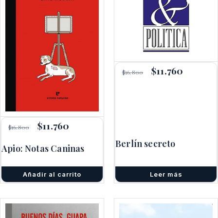
El
$
11.760
El
$
16.800
precio
precio
original
actual
era:
es:
$16.800.
$11.760.
El
$
11.760
El
$
16.800
precio
precio
original
actual
Berlín secreto
Apio: Notas Caninas
era:
es:
$16.800.
$11.760.
Añadir al carrito
Leer más