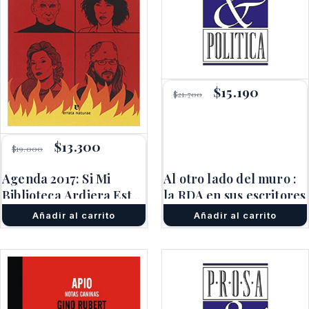
El
$
15.190
El
$
21.700
precio
precio
original
actual
era:
es:
$21.700.
$15.190.
El
$
13.300
El
$
19.000
precio
precio
original
actual
Agenda 2017: Si Mi
Al otro lado del muro :
era:
es:
Biblioteca Ardiera Esta
$19.000.
$13.300.
la RDA en sus escritores
Noche
Añadir al carrito
Añadir al carrito