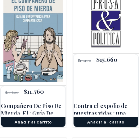
El
$
15.660
El
$
17.400
precio
precio
original
actual
era:
es:
$17.400.
$15.660.
El
$
11.760
El
$
19.600
precio
precio
original
actual
Compañero De Piso De
Contra el expolio de
era:
es:
Mierda, El : Guía De
$19.600.
$11.760.
nuestras vidas : una
Supervivencia Para
defensa del derecho
Añadir al carrito
Añadir al carrito
Compartir