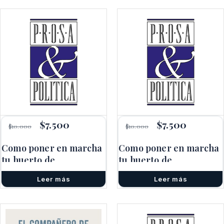
El
$
7.500
El
El
$
7.500
El
$
10.000
$
10.000
precio
precio
precio
precio
original
actual
original
actual
Como poner en marcha
Como poner en marcha
era:
es:
era:
es:
tu huerto de
$10.000.
$7.500.
tu huerto de
$10.000.
$7.500.
permacultura
permacultura
Leer más
Leer más