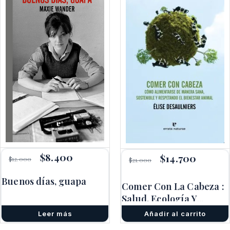
El
$
8.400
El
El
$
14.700
El
$
12.000
$
21.000
precio
precio
precio
precio
original
actual
original
actual
Buenos días, guapa
era:
es:
era:
es:
Comer Con La Cabeza :
$12.000.
$8.400.
$21.000.
$14.700.
Salud, Ecología Y
Bienestar Animal
Leer más
Añadir al carrito