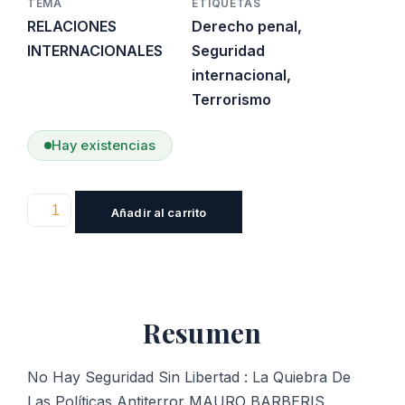
TEMA
ETIQUETAS
RELACIONES
Derecho penal
,
INTERNACIONALES
Seguridad
internacional
,
Terrorismo
Hay existencias
No
Añadir al carrito
Hay
Seguridad
Sin
Libertad
Resumen
:
La
Quiebra
No Hay Seguridad Sin Libertad : La Quiebra De
De
Las Políticas Antiterror MAURO BARBERIS