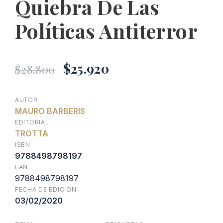
Quiebra De Las
Políticas Antiterror
El
El
$
25.920
$
28.800
precio
precio
AUTOR
MAURO BARBERIS
original
actual
EDITORIAL
TROTTA
era:
es:
ISBN
9788498798197
EAN
$28.800.
$25.920.
9788498798197
FECHA DE EDICIÓN
03/02/2020