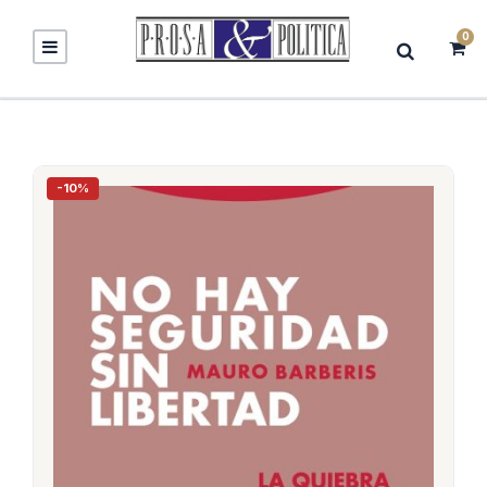
0
-10%