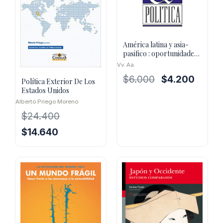
América latina y asia-
pasifico : oportunidades
ante la crisis
Vv. Aa.
El
El
$
6.000
$
4.200
Política Exterior De Los
precio
precio
Estados Unidos
original
actual
Alberto Priego Moreno
era:
es:
$
24.400
$6.000.
$4.200.
El
El
$
14.640
precio
precio
original
actual
era:
es:
$24.400.
$14.640.