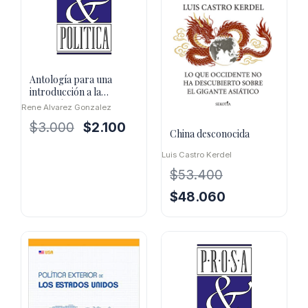
Antología para una
introducción a la
geopolítica moderna
Rene Alvarez Gonzalez
El
El
$
3.000
$
2.100
China desconocida
precio
precio
Luis Castro Kerdel
original
actual
era:
es:
$
53.400
$3.000.
$2.100.
El
El
$
48.060
precio
precio
original
actual
era:
es:
$53.400.
$48.060.