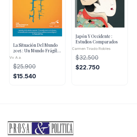
Japón Y Occidente :
Estudios Comparados
La Situación Del Mundo
Carmen Tirado Robles
2015 : Un Mundo Frágil:
Hacer Frente A Las
$
32.500
Vv. A.a.
Amen
$
25.900
El
El
$
22.750
precio
precio
El
El
$
15.540
original
actual
precio
precio
era:
es:
original
actual
$32.500.
$22.750.
era:
es:
$25.900.
$15.540.