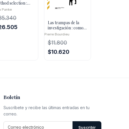
thod selection :
king good choices
a Panke
the social
35.340
Las trampas de la
El
26.505
investigación : como
detectas los limites,
ecio
precio
Pierre Bourdieu
prejuicios y puntos
iginal
actual
$
11.800
ciegos en las ciencias
a:
es:
sociales
El
El
$
10.620
5.340.
$26.505.
precio
precio
original
actual
era:
es:
$11.800.
$10.620.
Boletín
Suscríbete y recibe las últimas entradas en tu
correo.
Suscribir