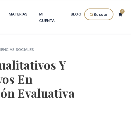
0
MATERIAS
MI
BLOG
Buscar
CUENTA
IENCIAS SOCIALES
alitativos Y
vos En
ión Evaluativa
l
recio