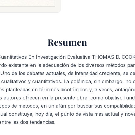
Y
Cuantitativos
En
Investigación
Evaluativa
Resumen
cantidad
 Cuantitativos En Investigación Evaluativa THOMAS D. CO
do existente en la adecuación de los diversos métodos para
. Uno de los debates actuales, de intensidad creciente, se ce
 cualitativos y cuantitativos. La polémica, sin embargo, no
es planteadas en términos dicotómicos y, a veces, antagóni
os autores ofrecen en la presente obra, como objetivo fun
ipos de métodos, en un afán por buscar sus compatibilida
al constituye, hoy día, el punto de vista más actual y no
 entre las dos tendencias.