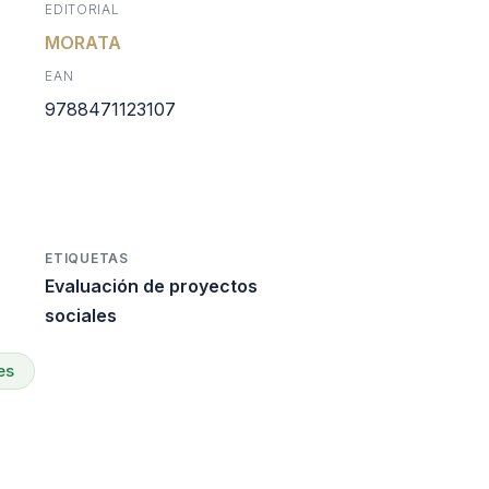
EDITORIAL
l
ctual
MORATA
EAN
s:
9788471123107
0.
14.760.
ETIQUETAS
Evaluación de proyectos
sociales
es