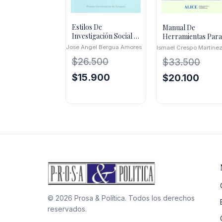
Estilos De
Manual De
Investigación Social :
Herramientas Par
Técnicas,
La Investigación D
Jose Angel Bergua Amores
Ismael Crespo Martine
Epistemología, Algo
La Opinión Publica
$
26.500
$
33.500
De
El
El
$
15.900
El
El
$
20.100
precio
precio
precio
preci
original
actual
original
actua
era:
es:
era:
es:
$26.500.
$15.900.
$33.500.
$20.1
© 2026 Prosa & Política. Todos los derechos
reservados.