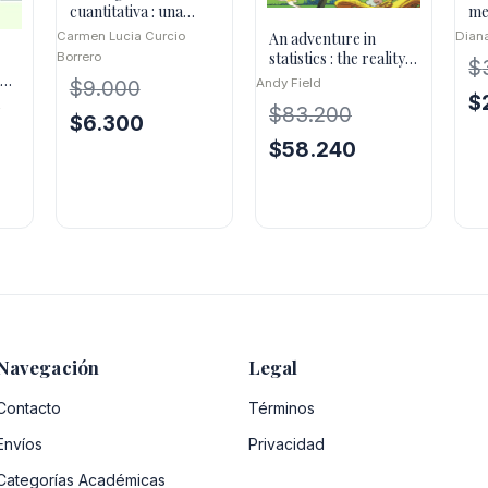
cuantitativa : una
me
perspectiva
ma
An adventure in
Carmen Lucia Curcio
Dian
epistemológica y
in 
statistics : the reality
Borrero
$
metodolo
enigma
a
Andy Field
$
9.000
e
El
$
z
$
83.200
El
El
$
6.300
pr
precio
precio
El
El
$
58.240
or
original
actual
precio
precio
er
o
era:
es:
original
actual
$3
l
$9.000.
$6.300.
era:
es:
$83.200.
$58.240.
00.
Navegación
Legal
Contacto
Términos
Envíos
Privacidad
Categorías Académicas