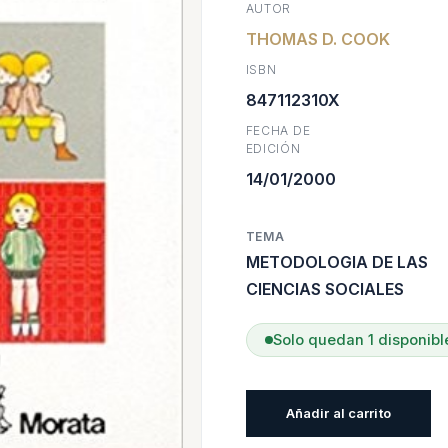
AUTOR
THOMAS D. COOK
origina
a
ISBN
era:
e
847112310X
FECHA DE
$16.40
$
EDICIÓN
14/01/2000
TEMA
METODOLOGIA DE LAS
CIENCIAS SOCIALES
Solo quedan 1 disponibl
Métodos
Añadir al carrito
Cualitativos