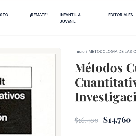
OSTO
¡REMATE!
INFANTIL &
EDITORIALES
JUVENIL
Inicio
/
METODOLOGIA DE LAS C
Métodos Cu
Cuantitati
Investigac
El
E
$
14.760
$
16.400
precio
p