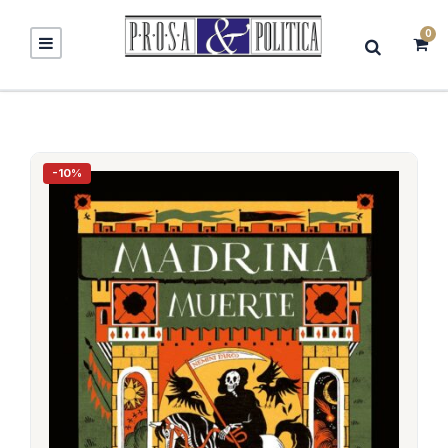
0
-10%