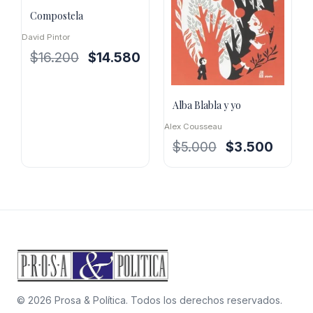
Compostela
David Pintor
El
El
$
16.200
$
14.580
precio
precio
original
actual
era:
es:
Alba Blabla y yo
$16.200.
$14.580.
Alex Cousseau
El
El
$
5.000
$
3.500
precio
precio
original
actual
era:
es:
$5.000.
$3.500.
© 2026 Prosa & Política. Todos los derechos reservados.