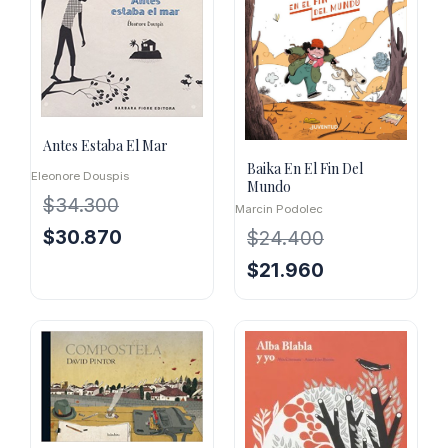
Antes Estaba El Mar
Baika En El Fin Del
Eleonore Douspis
Mundo
$
34.300
Marcin Podolec
El
El
$
30.870
$
24.400
precio
precio
El
El
$
21.960
original
actual
precio
precio
era:
es:
original
actual
$34.300.
$30.870.
era:
es:
$24.400.
$21.960.