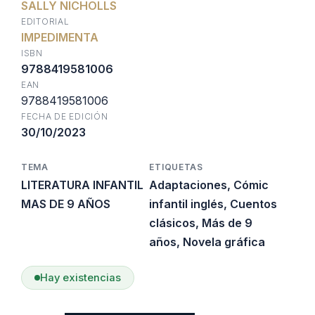
SALLY NICHOLLS
original
actual
EDITORIAL
IMPEDIMENTA
era:
es:
ISBN
9788419581006
EAN
$31.400.
$28.260.
9788419581006
FECHA DE EDICIÓN
30/10/2023
TEMA
ETIQUETAS
LITERATURA INFANTIL
Adaptaciones
,
Cómic
MAS DE 9 AÑOS
infantil inglés
,
Cuentos
clásicos
,
Más de 9
años
,
Novela gráfica
Hay existencias