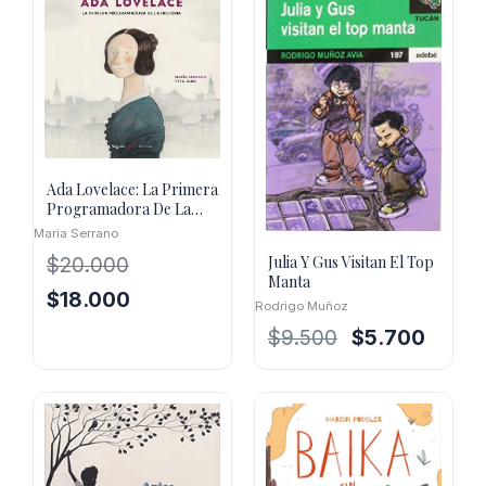
Ada Lovelace: La Primera
Programadora De La
Historia
Maria Serrano
Julia Y Gus Visitan El Top
$
20.000
Manta
El
El
$
18.000
Rodrigo Muñoz
precio
precio
El
El
$
9.500
$
5.700
original
actual
precio
precio
era:
es:
original
actual
$20.000.
$18.000.
era:
es:
$9.500.
$5.700.