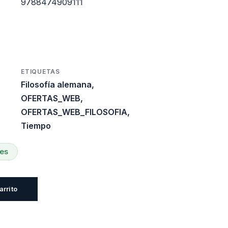
es:
9788474909111
0.
$24.060.
ETIQUETAS
Filosofía alemana
,
OFERTAS_WEB
,
OFERTAS_WEB_FILOSOFIA
,
Tiempo
les
arrito