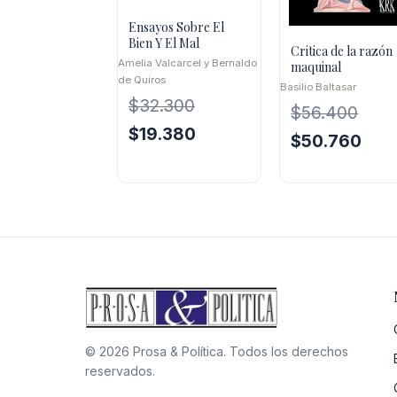
Ensayos Sobre El
Bien Y El Mal
Critica de la razón
Amelia Valcarcel y Bernaldo
maquinal
de Quiros
Basilio Baltasar
$
32.300
$
56.400
El
El
$
19.380
El
El
$
50.760
precio
precio
precio
preci
original
actual
original
actua
era:
es:
era:
es:
$32.300.
$19.380.
$56.400.
$50.
© 2026 Prosa & Política. Todos los derechos
reservados.