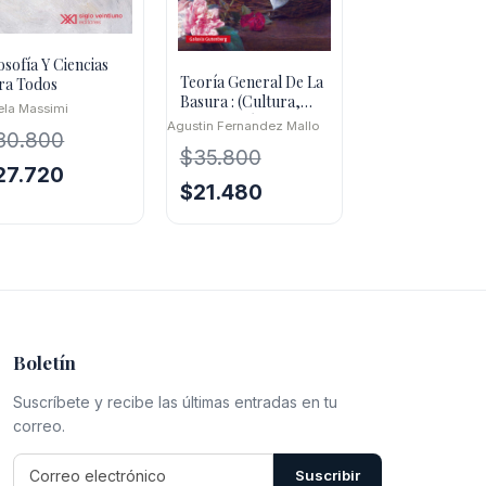
losofía Y Ciencias
Teoría General De La
ra Todos
Basura : (Cultura,
ela Massimi
Apropiación,
Agustin Fernandez Mallo
30.800
Complejidad)
$
35.800
El
27.720
El
El
$
21.480
ecio
precio
precio
precio
iginal
actual
original
actual
a:
es:
era:
es:
0.800.
$27.720.
$35.800.
$21.480.
Boletín
Suscríbete y recibe las últimas entradas en tu
correo.
Suscribir