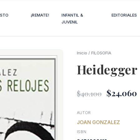
OSTO
¡REMATE!
INFANTIL &
EDITORIALES
JUVENIL
Inicio
/
FILOSOFIA
Heidegger 
El
$
24.060
$
40.100
precio
AUTOR
JOAN GONZALEZ
origina
ISBN