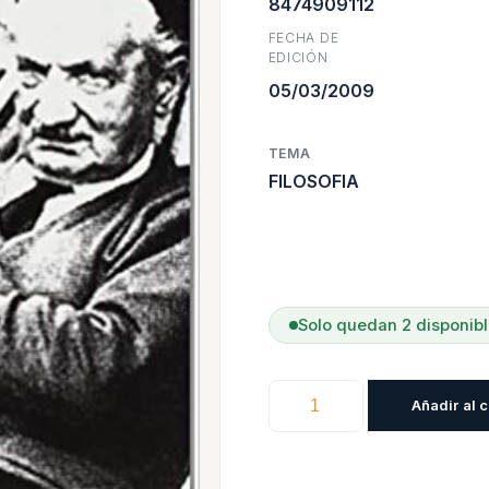
era:
8474909112
FECHA DE
$40.10
EDICIÓN
05/03/2009
TEMA
FILOSOFIA
Solo quedan 2 disponib
Heidegger
Añadir al c
Y
Los
Relojes