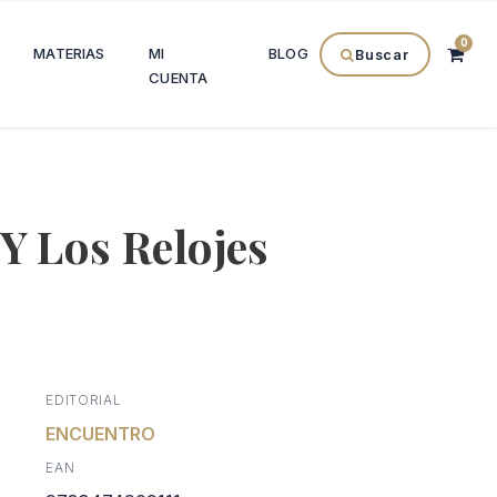
0
MATERIAS
MI
BLOG
Buscar
CUENTA
Y Los Relojes
El
precio
EDITORIAL
l
actual
ENCUENTRO
EAN