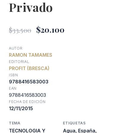
Privado
El
El
$
20.100
$
33.500
precio
precio
AUTOR
RAMON TAMAMES
original
actual
EDITORIAL
PROFIT (BRESCA)
era:
es:
ISBN
9788416583003
EAN
$33.500.
$20.100.
9788416583003
FECHA DE EDICIÓN
12/11/2015
TEMA
ETIQUETAS
TECNOLOGIA Y
Agua
,
España
,