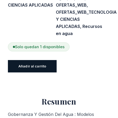
CIENCIAS APLICADAS
OFERTAS_WEB
,
OFERTAS_WEB_TECNOLOGIA
Y CIENCIAS
APLICADAS
,
Recursos
en agua
Solo quedan 1 disponibles
Gobernanza
Añadir al carrito
Y
Gestión
Del
Agua
Resumen
:
Modelos
Público
Gobernanza Y Gestión Del Agua : Modelos