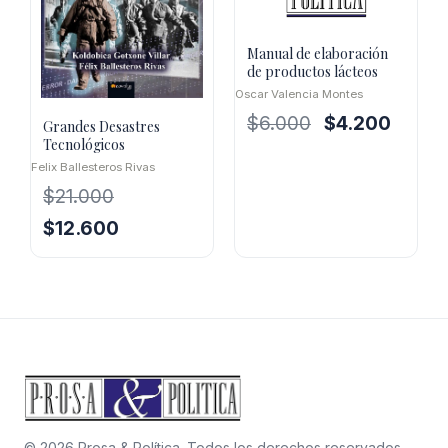
Manual de elaboración
de productos lácteos
Oscar Valencia Montes
El
El
$
6.000
$
4.200
Grandes Desastres
precio
precio
Tecnológicos
original
actual
Felix Ballesteros Rivas
era:
es:
$
21.000
$6.000.
$4.200.
El
El
$
12.600
precio
precio
original
actual
era:
es:
$21.000.
$12.600.
© 2026 Prosa & Política. Todos los derechos reservados.