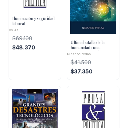
Iluminación y seguridad
laboral
Vv. Aa.
$
69.100
Última batalla de la
El
El
$
48.370
humanidad : una
respuesta científico-
precio
precio
Nicanor Perlas
espiritual a
original
actual
$
41.500
era:
es:
El
El
$
37.350
$69.100.
$48.370.
precio
precio
original
actual
era:
es:
$41.500.
$37.350.