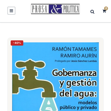
0
-40%