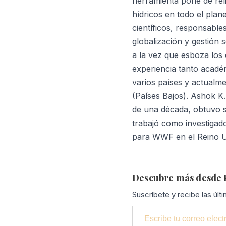
herramienta pone de reli
hídricos en todo el plan
científicos, responsable
globalización y gestión 
a la vez que esboza los
experiencia tanto académ
varios países y actualme
(Países Bajos). Ashok K
de una década, obtuvo s
trabajó como investigad
para WWF en el Reino U
Descubre más desde P
Suscríbete y recibe las últ
Escribe tu correo electrónico…