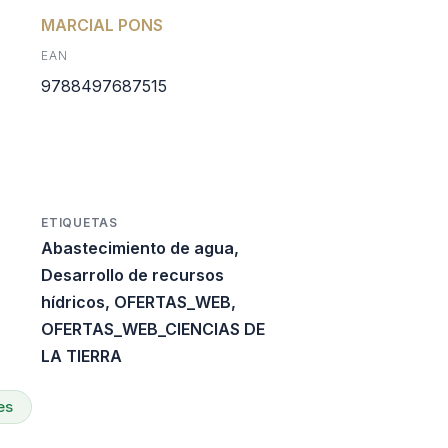
l
ctual
MARCIAL PONS
EAN
s:
9788497687515
0.
$47.700.
ETIQUETAS
Abastecimiento de agua
,
Desarrollo de recursos
hídricos
,
OFERTAS_WEB
,
OFERTAS_WEB_CIENCIAS DE
LA TIERRA
es