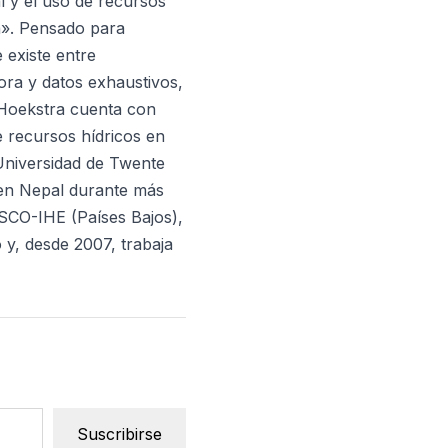
l y el uso de recursos
ua». Pensado para
 existe entre
dora y datos exhaustivos,
 Hoekstra cuenta con
e recursos hídricos en
 Universidad de Twente
 en Nepal durante más
ESCO-IHE (Países Bajos),
 y, desde 2007, trabaja
Suscribirse