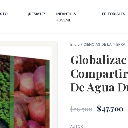
OSTO
¡REMATE!
INFANTIL &
EDITORIALES
JUVENIL
Inicio
/
CIENCIAS DE LA TIERRA
Globalizac
Compartir
De Agua Du
El
E
$
47.700
$
79.500
precio
AUTOR