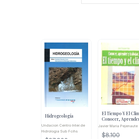
El Tiempo Y El Clim
Hidrogeología
Conocer, Aprende
Trabajar
Undacion Centro Inter.de
Javier Maria Pejenaute
Hidrologia Sub Fcihs
$
8.100