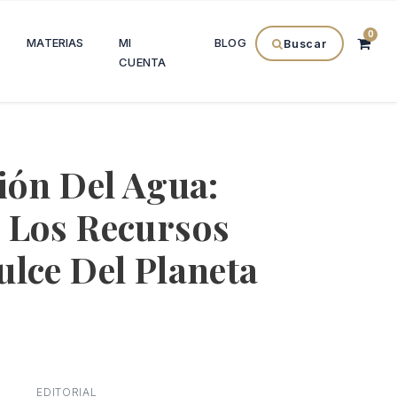
0
MATERIAS
MI
BLOG
Buscar
CUENTA
ión Del Agua:
 Los Recursos
lce Del Planeta
l
precio
EDITORIAL