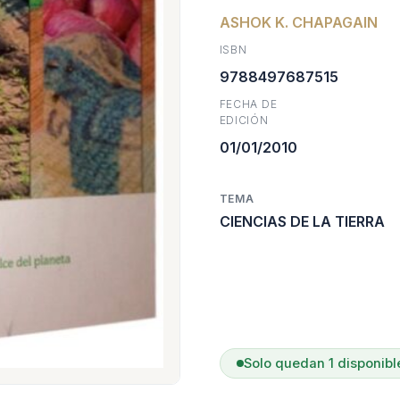
ASHOK K. CHAPAGAIN
origina
a
ISBN
era:
e
9788497687515
FECHA DE
$79.50
EDICIÓN
01/01/2010
TEMA
CIENCIAS DE LA TIERRA
Solo quedan 1 disponibl