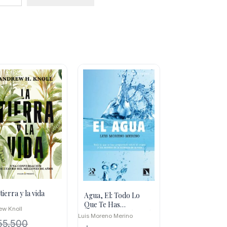
tierra y la vida
Agua, El: Todo Lo
Que Te Has
ew Knoll
Preguntado Sobre El
Luis Moreno Merino
Origen Y Los Secreto
55.500