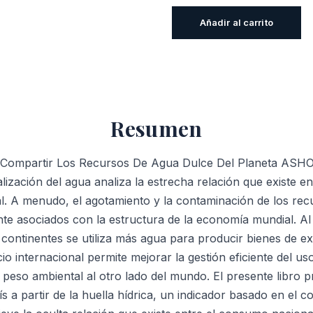
Globalización
Añadir al carrito
Del
Agua:
Compartir
Los
Recursos
Resumen
De
Agua
a: Compartir Los Recursos De Agua Dulce Del Planeta A
Dulce
ación del agua analiza la estrecha relación que existe ent
Del
l. A menudo, el agotamiento y la contaminación de los recu
Planeta
te asociados con la estructura de la economía mundial. Al 
cantidad
 continentes se utiliza más agua para producir bienes de e
io internacional permite mejorar la gestión eficiente del us
peso ambiental al otro lado del mundo. El presente libro p
s a partir de la huella hídrica, un indicador basado en el c