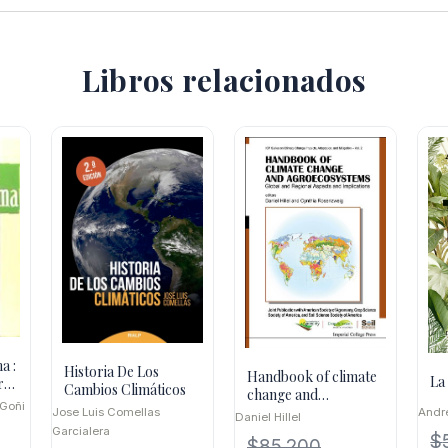
Libros relacionados
a :
Historia De Los
Handbook of climate
La 
r Y
Cambios Climáticos
change and
 Goñi
agroecosystems, II
Jose Luis Comellas
Andr
Daniel Hillel
Garcialera
$
$
85.200