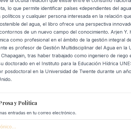
eve la oculta relación que existe entre el consumo naciona
eta, lo que permite identificar países «dependientes del ag
s políticos y cualquier persona interesada en la relación que
sostenible del agua, el libro ofrece una perspectiva innova
 contornos de un nuevo campo del conocimiento. Arjen Y.
ica como profesional en el ámbito de la gestión integral d
nte es profesor de Gestión Multidisciplinar del Agua en la
. Chapagain, tras haber trabajado como ingeniero de riego
u doctorado en el Instituto para la Educación Hídrica UN
or posdoctoral en la Universidad de Twente durante un año
nido.
rosa y Política
imas entradas en tu correo electrónico.