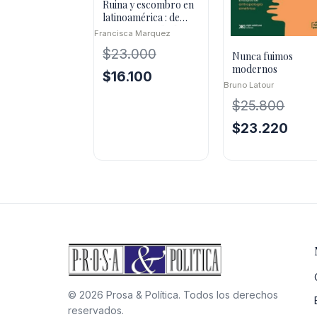
Ruina y escombro en
latinoamérica : de
memorias y olvidos
Francisca Marquez
$
23.000
Nunca fuimos
modernos
El
El
$
16.100
Bruno Latour
precio
precio
$
25.800
original
actual
era:
es:
El
El
$
23.220
$23.000.
$16.100.
precio
preci
original
actua
era:
es:
$25.800.
$23.2
© 2026 Prosa & Política. Todos los derechos
reservados.