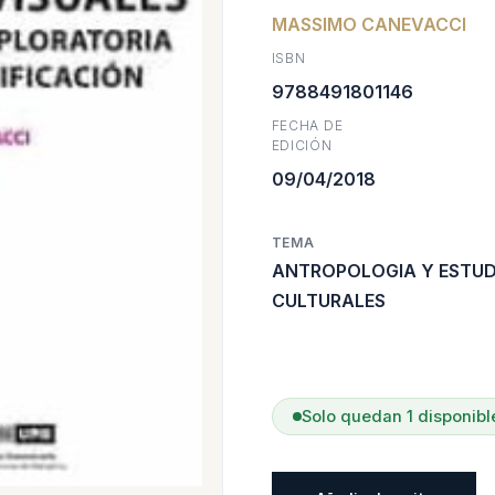
MASSIMO CANEVACCI
origin
a
ISBN
era:
e
9788491801146
FECHA DE
$29.60
$
EDICIÓN
09/04/2018
TEMA
ANTROPOLOGIA Y ESTUD
CULTURALES
Solo quedan 1 disponibl
Fetichismos