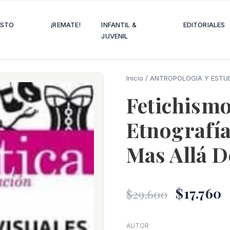
OSTO
¡REMATE!
INFANTIL &
EDITORIALES
JUVENIL
Inicio
/
ANTROPOLOGIA Y ESTU
Fetichismo
Etnografía
Mas Allá 
El
E
$
17.760
$
29.600
precio
p
AUTOR