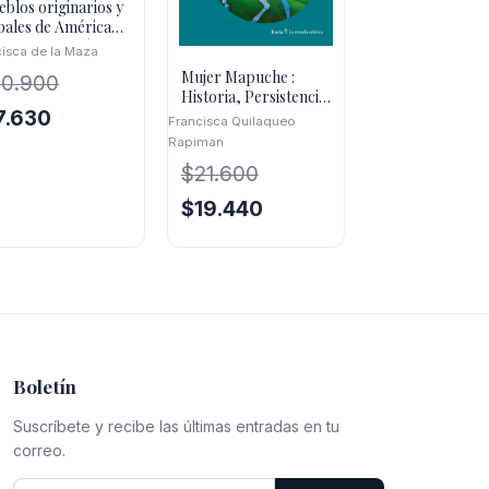
eblos originarios y
ibales de América
l sur y Oceanía
cisca de la Maza
Mujer Mapuche :
10.900
Historia, Persistencia
El
Y Continuidad
7.630
Francisca Quilaqueo
ecio
precio
Rapiman
iginal
actual
$
21.600
a:
es:
El
El
$
19.440
0.900.
$7.630.
precio
precio
original
actual
era:
es:
$21.600.
$19.440.
Boletín
Suscríbete y recibe las últimas entradas en tu
correo.