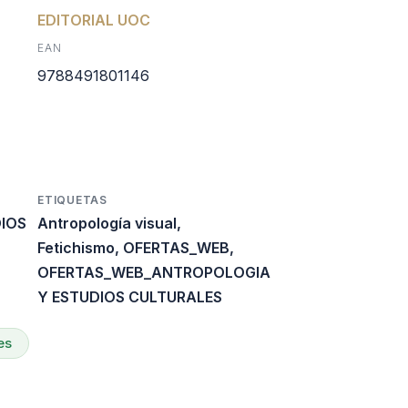
al
ctual
EDITORIAL UOC
EAN
s:
9788491801146
0.
17.760.
ETIQUETAS
IOS
Antropología visual
,
Fetichismo
,
OFERTAS_WEB
,
OFERTAS_WEB_ANTROPOLOGIA
Y ESTUDIOS CULTURALES
es