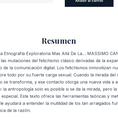
Añadir al carrito
Visuales:
Una
Etnografía
Exploratoria
Mas
Resumen
Allá
De
 Una Etnografía Exploratoria Mas Allá De La… MASSIMO 
La…
las mutaciones del fetichismo clásico derivadas de la expan
cantidad
lo de la comunicación digital. Los fetichismos inmovilizan n
re todo por su fuerte carga sexual. Cuando la mirada del i
imo se transforma, y ese contacto otorga una nueva vida a
 la antropología solo es posible si se da la mirada, pero la 
d especial. Este texto ofrece las herramientas teóricas y m
 le ayudará a entender la inutilidad de los tan arraigados 
ica de la razón.