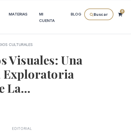
0
MATERIAS
MI
BLOG
Buscar
CUENTA
DIOS CULTURALES
s Visuales: Una
 Exploratoria
De La…
l
recio
EDITORIAL