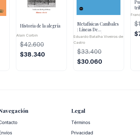
Pu
tr
de
Fran
$
Metafísicas Caníbales
Historia de la alegría
: Líneas De
El
$
Antropología
Alain Corbin
Eduardo Batalha Viveiros de
pr
Postestructural
Castro
$
42.600
or
$
33.400
El
El
$
38.340
er
El
El
precio
precio
$
30.060
$1
o
precio
precio
original
actual
l
original
actual
era:
es:
era:
es:
$42.600.
$38.340.
20.
$33.400.
$30.060.
Navegación
Legal
Contacto
Términos
Envíos
Privacidad