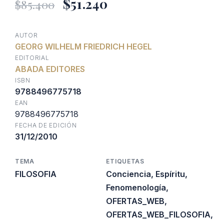
El
El
$
51.240
$
85.400
precio
precio
AUTOR
GEORG WILHELM FRIEDRICH HEGEL
original
actual
EDITORIAL
ABADA EDITORES
era:
es:
ISBN
9788496775718
EAN
$85.400.
$51.240.
9788496775718
FECHA DE EDICIÓN
31/12/2010
TEMA
ETIQUETAS
FILOSOFIA
Conciencia
,
Espíritu
,
Fenomenología
,
OFERTAS_WEB
,
OFERTAS_WEB_FILOSOFIA
,