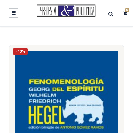
0
-40%