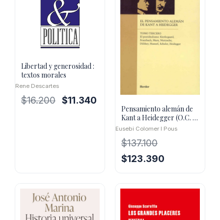
Libertad y generosidad :
textos morales
Rene Descartes
El
El
$
16.200
$
11.340
Pensamiento alemán de
precio
precio
Kant a Heidegger (O.C. 3
original
actual
Vols.)
Eusebi Colomer I Pous
era:
es:
$
137.100
$16.200.
$11.340.
El
El
$
123.390
precio
precio
original
actual
era:
es:
$137.100.
$123.390.