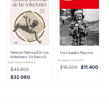
Historia Universal De Las
Los Grandes Placeres
Soluciones : En Busca Del
Giuseppe Scaraffia
Talento Político
Jose Antonio Marina
El
El
$
19.000
$
11.400
$
45.800
precio
preci
El
El
$
32.060
original
actua
precio
precio
era:
es:
original
actual
$19.000.
$11.4
era:
es:
$45.800.
$32.060.