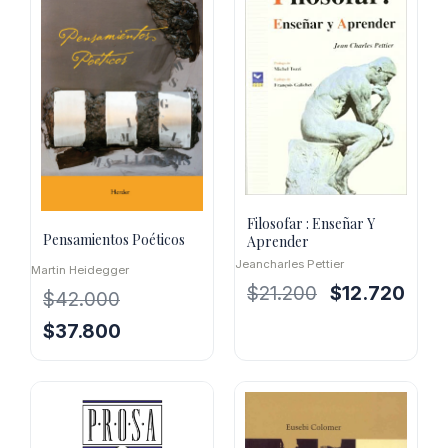
Filosofar : Enseñar Y
Pensamientos Poéticos
Aprender
Jeancharles Pettier
Martin Heidegger
El
El
$
21.200
$
12.720
$
42.000
precio
preci
El
El
$
37.800
original
actua
precio
precio
era:
es:
original
actual
$21.200.
$12.7
era:
es:
$42.000.
$37.800.