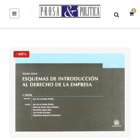
0
-40%