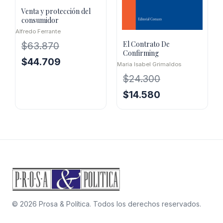
Venta y protección del
consumidor
Alfredo Ferrante
El Contrato De
$
63.870
Confirming
El
El
$
44.709
Maria Isabel Grimaldos
precio
precio
$
24.300
original
actual
El
El
$
14.580
era:
es:
precio
precio
$63.870.
$44.709.
original
actual
era:
es:
$24.300.
$14.580.
© 2026 Prosa & Política. Todos los derechos reservados.