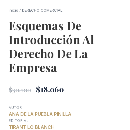
Inicio
/
DERECHO COMERCIAL
Esquemas De
Introducción Al
Derecho De La
Empresa
El
El
$
18.060
$
30.100
precio
precio
AUTOR
ANA DE LA PUEBLA PINILLA
original
actual
EDITORIAL
TIRANT LO BLANCH