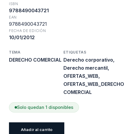
era:
es:
ISBN
9788490043721
EAN
$30.100.
$18.060.
9788490043721
FECHA DE EDICIÓN
10/01/2012
TEMA
ETIQUETAS
DERECHO COMERCIAL
Derecho corporativo
,
Derecho mercantil
,
OFERTAS_WEB
,
OFERTAS_WEB_DERECHO
COMERCIAL
Solo quedan 1 disponibles
Esquemas
Añadir al carrito