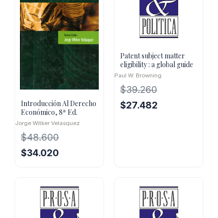
Patent subject matter
eligibility : a global guide
Paul W. Browning
$
39.260
Introducción Al Derecho
El
El
$
27.482
Económico, 8ª Ed.
precio
precio
Jorge Witker Velasquez
original
actual
$
48.600
era:
es:
$39.260.
$27.482.
El
El
$
34.020
precio
precio
original
actual
era:
es:
$48.600.
$34.020.