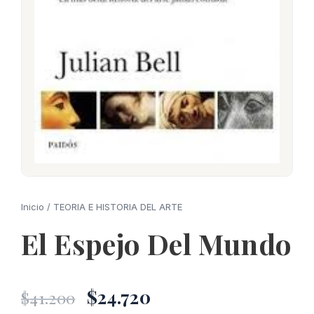
Inicio
/
TEORIA E HISTORIA DEL ARTE
El Espejo Del Mundo
El
El
$
24.720
$
41.200