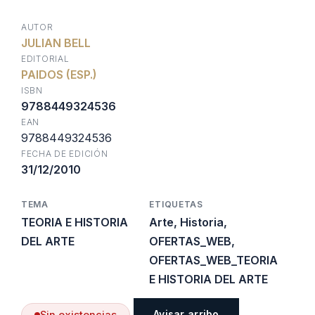
precio
precio
AUTOR
JULIAN BELL
original
actual
EDITORIAL
PAIDOS (ESP.)
era:
es:
ISBN
9788449324536
EAN
$41.200.
$24.720.
9788449324536
FECHA DE EDICIÓN
31/12/2010
TEMA
ETIQUETAS
TEORIA E HISTORIA
Arte
,
Historia
,
DEL ARTE
OFERTAS_WEB
,
OFERTAS_WEB_TEORIA
E HISTORIA DEL ARTE
Avisar arribo
Sin existencias