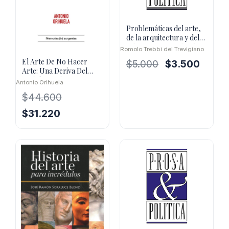
Problemáticas del arte,
de la arquitectura y del
urbanismo precolombin
Romolo Trebbi del Trevigiano
El Arte De No Hacer
El
El
$
5.000
$
3.500
Arte: Una Deriva Del
precio
precio
Dadaísmo Al Artivismo
Antonio Orihuela
original
actual
$
44.600
era:
es:
$5.000.
$3.500.
El
El
$
31.220
precio
precio
original
actual
era:
es:
$44.600.
$31.220.