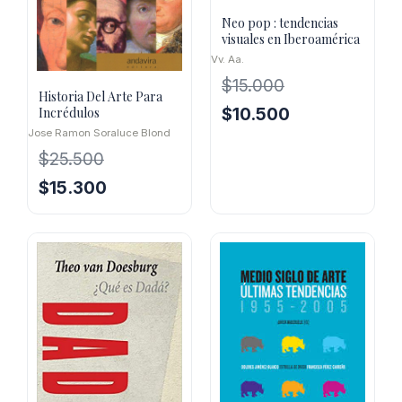
Neo pop : tendencias
visuales en Iberoamérica
Vv. Aa.
$
15.000
Historia Del Arte Para
El
El
Incrédulos
$
10.500
precio
precio
Jose Ramon Soraluce Blond
original
actual
$
25.500
era:
es:
El
El
$
15.300
$15.000.
$10.500.
precio
precio
original
actual
era:
es:
$25.500.
$15.300.