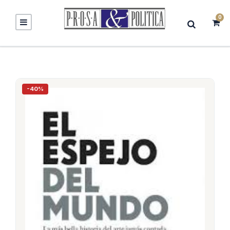
0
-40%