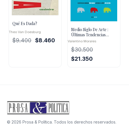
Qué Es Dada?
Medio Siglo De Arte :
Theo Van Doesburg
Últimas Tendencias
El
El
1955/2005
$
9.400
$
8.460
Valentino Morales
precio
precio
$
30.500
original
actual
El
El
$
21.350
era:
es:
precio
precio
$9.400.
$8.460.
original
actual
era:
es:
$30.500.
$21.350.
© 2026 Prosa & Política. Todos los derechos reservados.