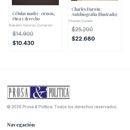
Charles Darwin :
Células madre : ciencia,
Autobiografía (Ilustrado)
ética y derecho
Charles Darwin
Roberto German Zurriarain
$
25.200
$
14.900
El
El
$
22.680
El
El
$
10.430
precio
precio
precio
precio
original
actual
original
actual
era:
es:
era:
es:
$25.200.
$22.680.
$14.900.
$10.430.
© 2026 Prosa & Política. Todos los derechos reservados.
Navegación