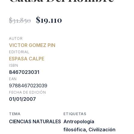
El
El
$
19.110
$
31.850
precio
precio
AUTOR
VICTOR GOMEZ PIN
original
actual
EDITORIAL
ESPASA CALPE
era:
es:
ISBN
8467023031
EAN
$31.850.
$19.110.
9788467023039
FECHA DE EDICIÓN
01/01/2007
TEMA
ETIQUETAS
CIENCIAS NATURALES
Antropología
filosófica
,
Civilización