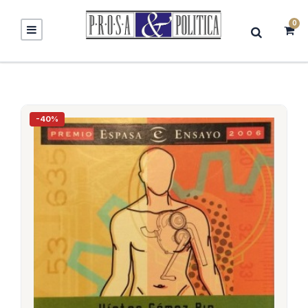
0
-40%