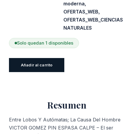
moderna
,
OFERTAS_WEB
,
OFERTAS_WEB_CIENCIAS
NATURALES
Solo quedan 1 disponibles
Entre
Añadir al carrito
Lobos
Y
Autómatas;
La
Resumen
Causa
Del
Hombre
Entre Lobos Y Autómatas; La Causa Del Hombre
cantidad
VICTOR GOMEZ PIN ESPASA CALPE – El ser