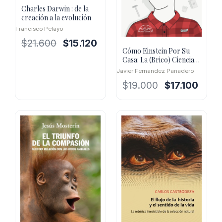
Charles Darwin : de la
creación a la evolución
Francisco Pelayo
El
El
$
21.600
$
15.120
Cómo Einstein Por Su
precio
precio
Casa: La (Brico) Ciencia
original
actual
Para Todos
Javier Fernandez Panadero
era:
es:
El
El
$
19.000
$
17.100
$21.600.
$15.120.
precio
precio
original
actual
era:
es:
$19.000.
$17.10