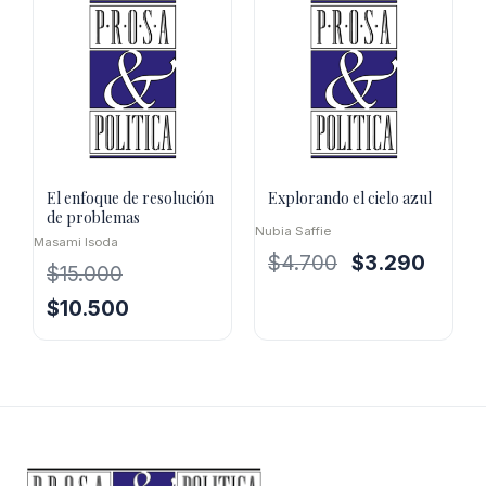
$18.000.
$16.200.
El enfoque de resolución
Explorando el cielo azul
de problemas
Nubia Saffie
Masami Isoda
El
El
$
4.700
$
3.290
$
15.000
precio
precio
El
El
$
10.500
original
actual
precio
precio
era:
es:
original
actual
$4.700.
$3.290.
era:
es:
$15.000.
$10.500.