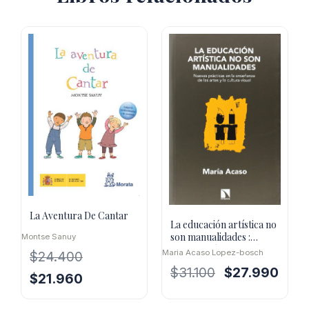
La Aventura De Cantar
La educación artística no
son manualidades :
Montse Sanuy
nuevas prácticas en la
Maria Acaso Lopez-bosch
$
24.400
enseñanza de
El
El
$
31.100
$
27.990
El
El
$
21.960
precio
preci
precio
precio
original
actua
original
actual