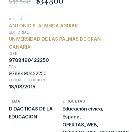
$
34.500
$
57.500
precio
precio
AUTOR
ANTONIO S. ALMEIDA AGUIAR
original
actual
EDITORIAL
UNIVERSIDAD DE LAS PALMAS DE GRAN
era:
es:
CANARIA
ISBN
$57.500.
$34.500.
9788490422250
EAN
9788490422250
FECHA DE EDICIÓN
18/08/2015
TEMA
ETIQUETAS
DIDACTICAS DE LA
Educación cívica
,
EDUCACION
España
,
OFERTAS_WEB
,