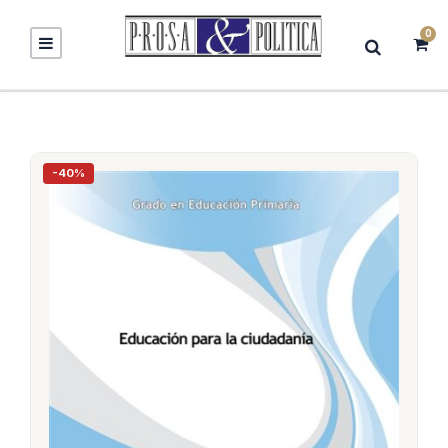
0
-40%