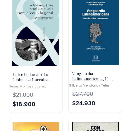
Vanguardia
Entre Lo Local Y Lo
Latinoamericana, II :
Global: La Narrativa
Caribe, Antillas Mayores
Latinoamericana En El
Gilberto Mendonca Teles
Jesus Montoya Juarez
Y Menores
Cambio.
$
27.700
$
21.000
El
El
$
24.930
El
El
$
18.900
precio
precio
precio
precio
original
actual
original
actual
era:
es:
era:
es:
$27.700.
$24.930.
$21.000.
$18.900.