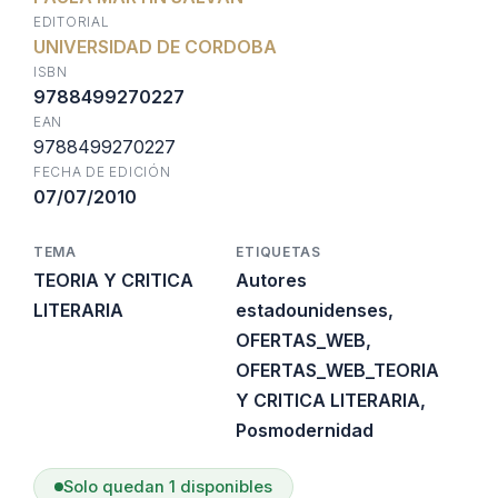
original
actual
EDITORIAL
UNIVERSIDAD DE CORDOBA
era:
es:
ISBN
9788499270227
EAN
$32.500.
$19.500.
9788499270227
FECHA DE EDICIÓN
07/07/2010
TEMA
ETIQUETAS
TEORIA Y CRITICA
Autores
LITERARIA
estadounidenses
,
OFERTAS_WEB
,
OFERTAS_WEB_TEORIA
Y CRITICA LITERARIA
,
Posmodernidad
Solo quedan 1 disponibles