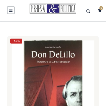
0
-40%