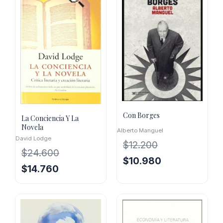
Con Borges
La Conciencia Y La
Novela
Alberto Manguel
David Lodge
$
12.200
$
24.600
El
El
$
10.980
El
El
$
14.760
precio
precio
precio
precio
original
actual
original
actual
era:
es:
era:
es:
$12.200.
$10.980.
$24.600.
$14.760.