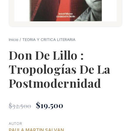
Inicio
/
TEORIA Y CRITICA LITERARIA
Don De Lillo :
Tropologías De La
Postmodernidad
El
El
$
19.500
$
32.500
precio
precio
AUTOR
PAULA MARTIN SALVAN