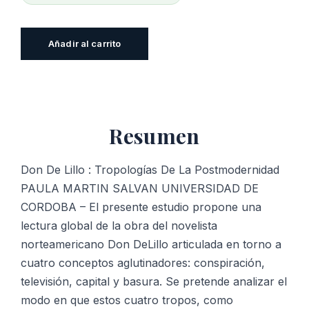
Don
Añadir al carrito
De
Lillo
:
Tropologías
Resumen
De
La
Postmodernidad
Don De Lillo : Tropologías De La Postmodernidad
cantidad
PAULA MARTIN SALVAN UNIVERSIDAD DE
CORDOBA – El presente estudio propone una
lectura global de la obra del novelista
norteamericano Don DeLillo articulada en torno a
cuatro conceptos aglutinadores: conspiración,
televisión, capital y basura. Se pretende analizar el
modo en que estos cuatro tropos, como