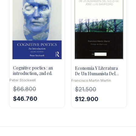
Cognitive poetics : an
Economía Y Literatura
introduction, 2nd ed.
De Un Humanista Del
Siglo XXI :José L.
Peter Stockwell
Francisco Martin Martin
Sanpedro
$
66.800
$
21.500
El
El
El
El
$
46.760
$
12.900
precio
precio
precio
precio
original
actual
original
actual
era:
es:
era:
es:
$66.800.
$46.760.
$21.500.
$12.900.