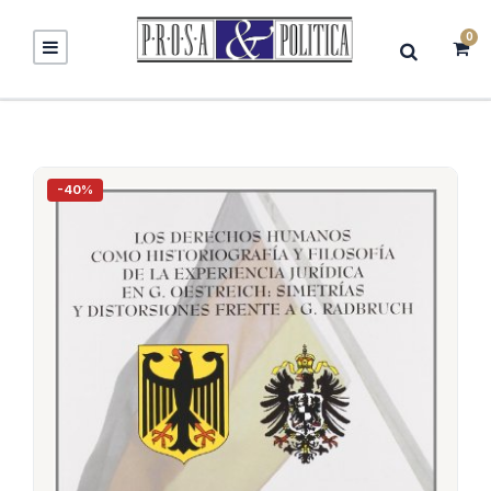
0
-40%