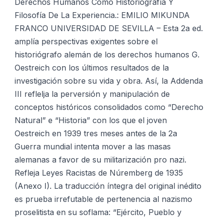
La
Derechos Humanos Como Historiografía Y
Experiencia.:
Filosofía De La Experiencia.: EMILIO MIKUNDA
cantidad
FRANCO UNIVERSIDAD DE SEVILLA – Esta 2a ed.
amplía perspectivas exigentes sobre el
historiógrafo alemán de los derechos humanos G.
Oestreich con los últimos resultados de la
investigación sobre su vida y obra. Así, la Addenda
III reflelja la perversión y manipulación de
conceptos históricos consolidados como “Derecho
Natural” e “Historia” con los que el joven
Oestreich en 1939 tres meses antes de la 2a
Guerra mundial intenta mover a las masas
alemanas a favor de su militarización pro nazi.
Refleja Leyes Racistas de Núremberg de 1935
(Anexo I). La traducción íntegra del original inédito
es prueba irrefutable de pertenencia al nazismo
proselitista en su soflama: “Ejército, Pueblo y