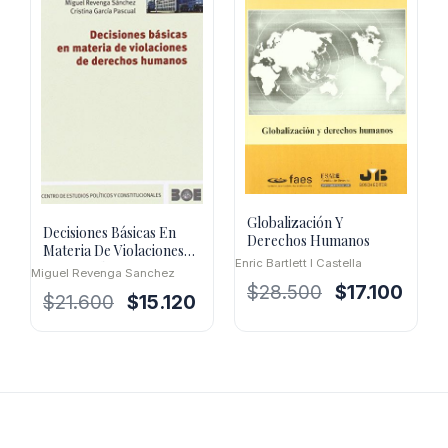
Globalización Y
Decisiones Básicas En
Derechos Humanos
Materia De Violaciones
Enric Bartlett I Castella
De Derechos Humanos
Miguel Revenga Sanchez
El
El
$
28.500
$
17.100
El
El
$
21.600
$
15.120
precio
preci
precio
precio
original
actua
original
actual
era:
es:
era:
es:
$28.500.
$17.10
$21.600.
$15.120.