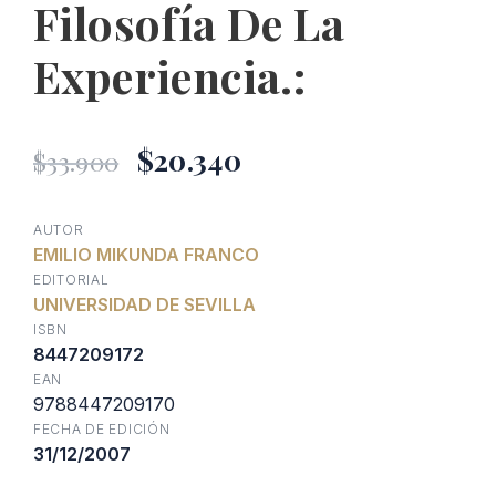
Filosofía De La
Experiencia.:
El
El
$
20.340
$
33.900
precio
precio
AUTOR
EMILIO MIKUNDA FRANCO
original
actual
EDITORIAL
UNIVERSIDAD DE SEVILLA
era:
es:
ISBN
8447209172
EAN
$33.900.
$20.340.
9788447209170
FECHA DE EDICIÓN
31/12/2007