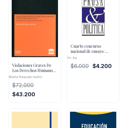
Cuarto concurso
nacional de ensayo :
premio anual Prof. Jorge
Vv. Aa.
Millas
Violaciones Graves De
El
El
$
6.000
$
4.200
Los Derechos Humanos
precio
precio
Y Responsabilidad
Marta Requejo Isidro
original
actual
$
72.000
era:
es:
$6.000.
$4.200.
El
El
$
43.200
precio
precio
original
actual
era:
es:
$72.000.
$43.200.