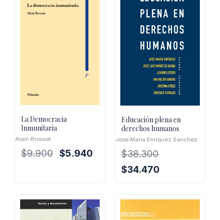
La Democracia
Educación plena en
Inmunitaria
derechos humanos
Alain Brossat
Jose Maria Enriquez Sanchez
El
El
$
9.900
$
5.940
$
38.300
precio
precio
El
El
$
34.470
original
actual
precio
precio
era:
es:
original
actual
$9.900.
$5.940.
era:
es:
$38.300.
$34.470.