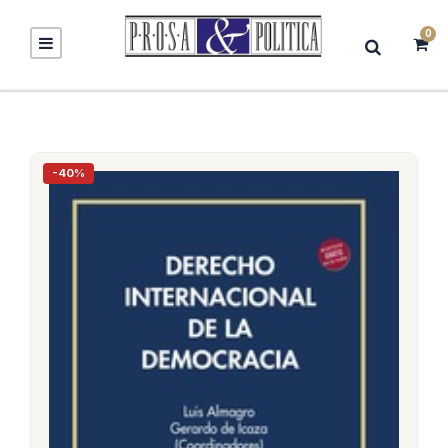
0
-40%