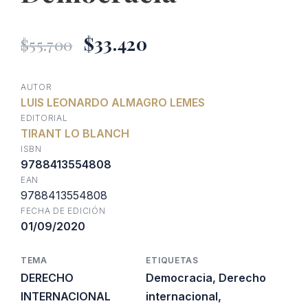
El
El
$
33.420
$
55.700
precio
precio
AUTOR
LUIS LEONARDO ALMAGRO LEMES
original
actual
EDITORIAL
TIRANT LO BLANCH
era:
es:
ISBN
9788413554808
EAN
$55.700.
$33.420.
9788413554808
FECHA DE EDICIÓN
01/09/2020
TEMA
ETIQUETAS
DERECHO
Democracia
,
Derecho
INTERNACIONAL
internacional
,