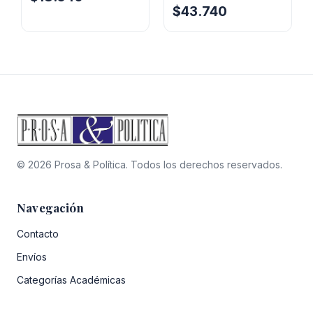
El
El
$
43.740
precio
precio
precio
precio
original
actual
original
actual
era:
es:
era:
es:
$30.900.
$18.540.
$48.600.
$43.740.
© 2026 Prosa & Política. Todos los derechos reservados.
Navegación
Contacto
Envíos
Categorías Académicas