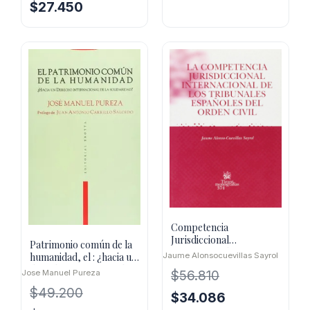
original
actual
El
El
$
27.450
era:
es:
precio
precio
$68.400.
$41.040.
original
actual
era:
es:
$30.500.
$27.450.
Competencia
Jurisdiccional
Patrimonio común de la
Internacional De Los
Jaume Alonsocuevillas Sayrol
humanidad, el : ¿hacia un
Tribunales Españoles
derecho internacional
$
56.810
Jose Manuel Pureza
$
49.200
El
El
$
34.086