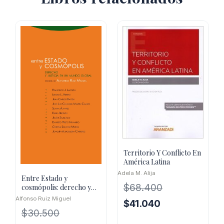
Territorio Y Conflicto En
América Latina
Adela M. Alija
Entre Estado y
$
68.400
cosmópolis: derecho y
justicia en un mundo
Alfonso Ruiz Miguel
El
El
$
41.040
global
$
30.500
precio
precio