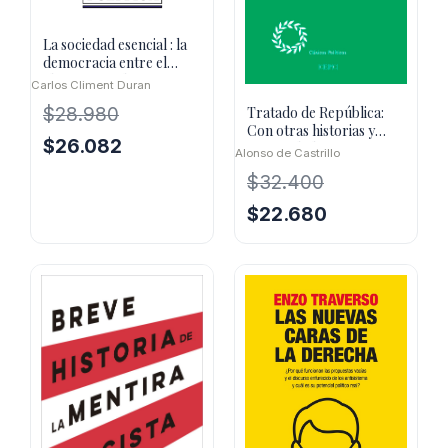
La sociedad esencial : la
democracia entre el
altruismo y el autorita
Carlos Climent Duran
$
28.980
Tratado de República:
Con otras historias y
El
El
$
26.082
antigüedades
Alonso de Castrillo
precio
precio
$
32.400
original
actual
El
El
era:
es:
$
22.680
precio
precio
$28.980.
$26.082.
original
actual
era:
es:
$32.400.
$22.680.