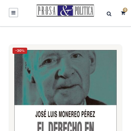
0
-30%