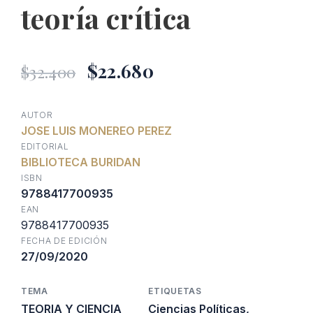
teoría crítica
El
El
$
22.680
$
32.400
precio
precio
AUTOR
JOSE LUIS MONEREO PEREZ
original
actual
EDITORIAL
BIBLIOTECA BURIDAN
era:
es:
ISBN
9788417700935
EAN
$32.400.
$22.680.
9788417700935
FECHA DE EDICIÓN
27/09/2020
TEMA
ETIQUETAS
TEORIA Y CIENCIA
Ciencias Políticas
,