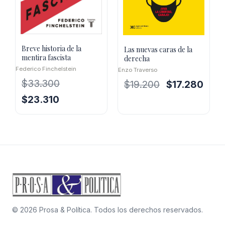
Breve historia de la
Las nuevas caras de la
mentira fascista
derecha
Federico Finchelstein
Enzo Traverso
$
33.300
El
El
$
19.200
$
17.280
precio
preci
El
El
$
23.310
original
actua
precio
precio
era:
es:
original
actual
$19.200.
$17.2
era:
es:
$33.300.
$23.310.
© 2026 Prosa & Política. Todos los derechos reservados.