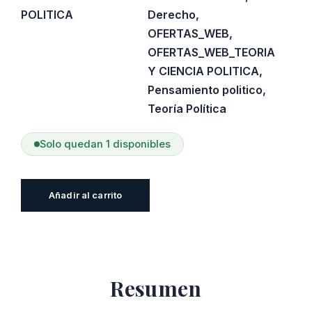
POLITICA
Derecho
,
OFERTAS_WEB
,
OFERTAS_WEB_TEORIA
Y CIENCIA POLITICA
,
Pensamiento politico
,
Teoría Política
Solo quedan 1 disponibles
El
Añadir al carrito
derecho
en
la
democracia
Resumen
constitucional:
La