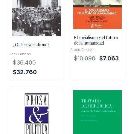
El socialismo y el futuro
de la humanidad
¿Qué es socialismo?
Albert Einstein
Jack London
El
El
$
10.090
$
7.063
$
36.400
precio
precio
original
actual
El
El
$
32.760
era:
es:
precio
precio
$10.090.
$7.063
original
actual
era:
es:
$36.400.
$32.760.