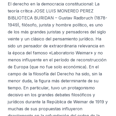
teoría
El derecho en la democracia constitucional: La
crítica
teoría crítica JOSE LUIS MONEREO PEREZ
cantidad
BIBLIOTECA BURIDAN – Gustav Radbruch (1878-
1949), filósofo, jurista y hombre político, es uno
de los más grandes juristas y pensadores del siglo
veinte y un clásico del pensamiento jurídico. Ha
sido un pensador de extraordinaria relevancia en
la época del famoso «Laboratorio Weimar» y no
menos influyente en el período de reconstrucción
de Europa (que no fue solo económica). En el
campo de la filosofía del Derecho ha sido, sin la
menor duda, la figura más determinante de su
tiempo. En particular, tuvo un protagonismo
decisivo en los grandes debates filosóficos y
jurídicos durante la República de Weimar de 1919 y
muchas de sus propuestas influyeron
directamente en la refundación del orden de la