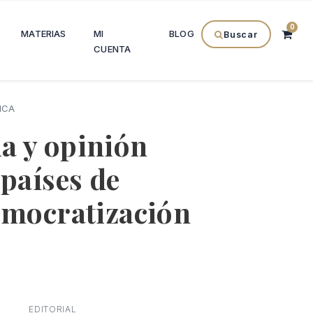
0
MATERIAS
MI
BLOG
Buscar
CUENTA
ICA
a y opinión
 países de
emocratización
l
recio
EDITORIAL