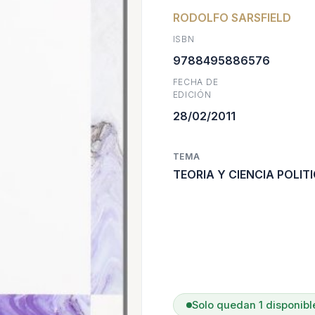
RODOLFO SARSFIELD
origina
a
ISBN
era:
e
9788495886576
FECHA DE
$31.500
$
EDICIÓN
28/02/2011
TEMA
TEORIA Y CIENCIA POLIT
Solo quedan 1 disponibl