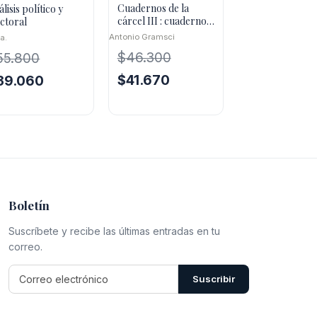
Cuadernos de la
lisis político y
cárcel III : cuadernos
ectoral
12-29 (1932-1935)
Antonio Gramsci
.a.
seguido del
$
46.300
55.800
El
El
El
$
41.670
39.060
precio
precio
ecio
precio
original
actual
iginal
actual
era:
es:
a:
es:
$46.300.
$41.670.
5.800.
$39.060.
Boletín
Suscríbete y recibe las últimas entradas en tu
correo.
Suscribir