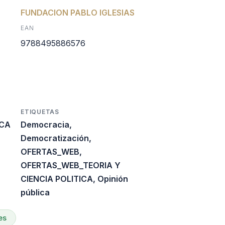
l
ctual
FUNDACION PABLO IGLESIAS
EAN
s:
9788495886576
.
22.050.
ETIQUETAS
ICA
Democracia
,
Democratización
,
OFERTAS_WEB
,
OFERTAS_WEB_TEORIA Y
CIENCIA POLITICA
,
Opinión
pública
es