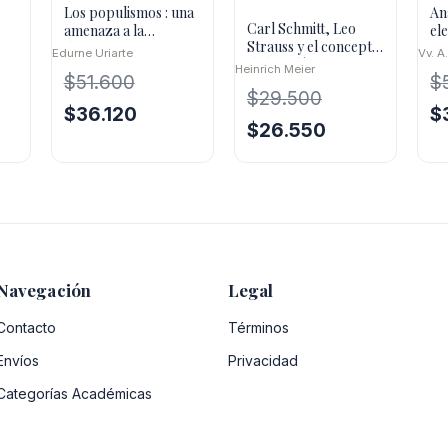
Los populismos : una
Aná
Carl Schmitt, Leo
amenaza a la
el
Strauss y el concepto
democracia
Edurne Uriarte
Vv. A
de lo político
Heinrich Meier
$
51.600
$
$
29.500
El
El
El
$
36.120
$
El
El
$
26.550
precio
precio
pr
o
precio
precio
original
actual
or
l
original
actual
era:
es:
er
era:
es:
$51.600.
$36.120.
$5
69.
$29.500.
$26.550.
Navegación
Legal
Contacto
Términos
Envíos
Privacidad
Categorías Académicas