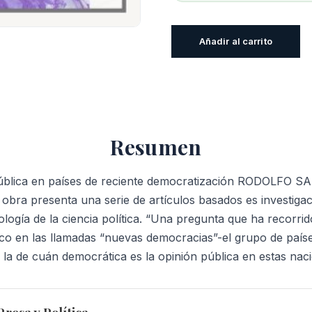
Democracia
Añadir al carrito
y
opinión
pública
en
países
Resumen
de
reciente
pública en países de reciente democratización RODOLFO
democratización
bra presenta una serie de artículos basados es investigac
cantidad
logía de la ciencia política. “Una pregunta que ha recorrido
tico en las llamadas “nuevas democracias”-el grupo de país
la de cuán democrática es la opinión pública en estas naci