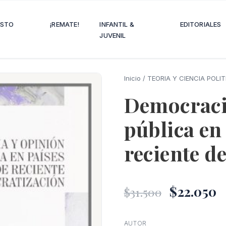
OSTO
¡REMATE!
INFANTIL &
EDITORIALES
JUVENIL
Inicio
/
TEORIA Y CIENCIA POLIT
Democraci
pública en
reciente d
El
E
$
22.050
$
31.500
precio
p
AUTOR