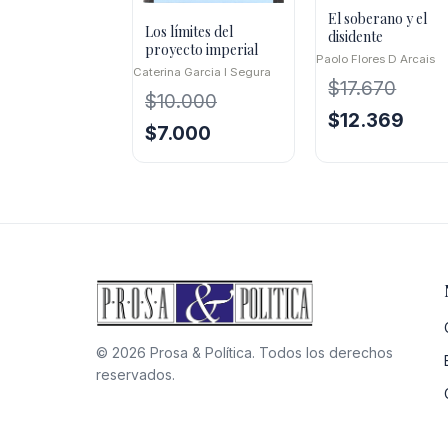
El soberano y el
Los límites del
disidente
proyecto imperial
Paolo Flores D Arcais
Caterina Garcia I Segura
$
17.670
$
10.000
El
El
$
12.369
El
El
$
7.000
precio
preci
precio
precio
original
actua
original
actual
era:
es:
era:
es:
$17.670.
$12.3
$10.000.
$7.000.
© 2026 Prosa & Política. Todos los derechos
reservados.