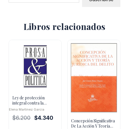
Libros relacionados
Ley de protección
integral contra la
violencia de genero
Elena Martinez Garcia
El
El
$
6.200
$
4.340
Concepción Significativa
precio
precio
De La Acción Y Teoría