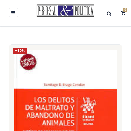
0
-40%