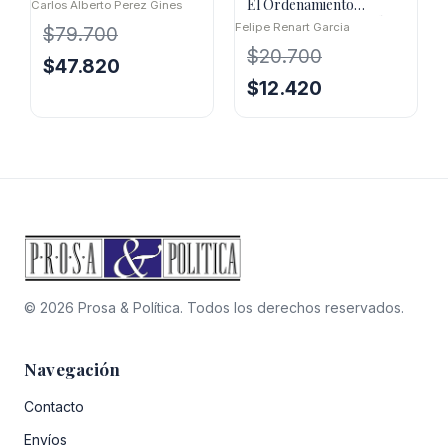
El Ordenamiento
Carlos Alberto Perez Gines
Penitenciario Español:
Felipe Renart Garcia
$
79.700
Luces
$
20.700
El
El
$
47.820
El
El
$
12.420
precio
precio
precio
precio
original
actual
original
actual
era:
es:
era:
es:
$79.700.
$47.820.
$20.700.
$12.420.
© 2026 Prosa & Política. Todos los derechos reservados.
Navegación
Contacto
Envíos