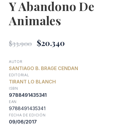
Y Abandono De
Animales
El
El
$
20.340
$
33.900
precio
precio
AUTOR
SANTIAGO B. BRAGE CENDAN
original
actual
EDITORIAL
TIRANT LO BLANCH
era:
es:
ISBN
9788491435341
EAN
$33.900.
$20.340.
9788491435341
FECHA DE EDICIÓN
09/06/2017