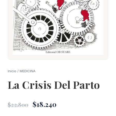
Inicio
/
MEDICINA
La Crisis Del Parto
El
El
$
18.240
$
22.800