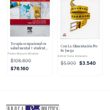
Terapia ocupacional en
Con La Alimentación No
salud mental + student
Se Juega
consult
Pedro Moruno Miralles
Esther Soria Aldavero
$
108.800
El
El
$
5.900
$
3.540
El
El
$
76.160
precio
precio
precio
precio
original
actual
original
actual
era:
es:
era:
es:
$5.900.
$3.540.
$108.800.
$76.160.