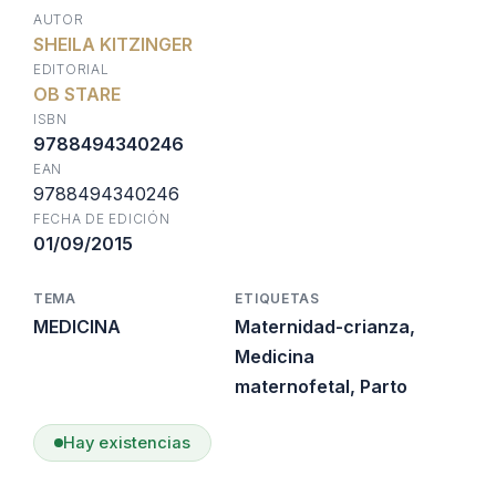
precio
precio
AUTOR
SHEILA KITZINGER
original
actual
EDITORIAL
OB STARE
era:
es:
ISBN
9788494340246
EAN
$22.800.
$18.240.
9788494340246
FECHA DE EDICIÓN
01/09/2015
TEMA
ETIQUETAS
MEDICINA
Maternidad-crianza
,
Medicina
maternofetal
,
Parto
Hay existencias