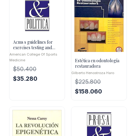
Acms s guidelines for
exercises testing and
prescription
American College Of Sports
Estética en odontología
Medicine
restauradora
$
50.400
Gilberto Henostroza Haro
El
El
$
35.280
$
225.800
precio
precio
El
El
$
158.060
original
actual
precio
precio
era:
es:
original
actual
$50.400.
$35.280.
era:
es:
$225.800.
$158.060.