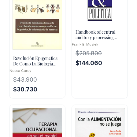
Handbook of central
auditory processing
disorder, volume II :
Frank E. Musiek
comprehe
$
205.800
Revolución Epigenetica:
El
El
$
144.060
De Como La Biología
precio
precio
Moderna Esta
Nessa Carey
Reescribiendo
original
actual
$
43.900
era:
es:
El
El
$
30.730
$205.800.
$144.060.
precio
precio
original
actual
era:
es:
$43.900.
$30.730.