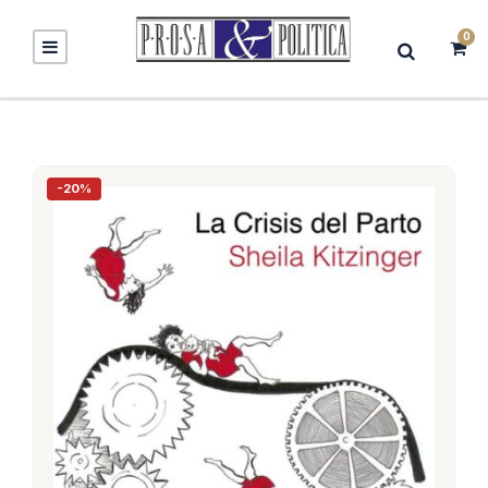
0
-20%