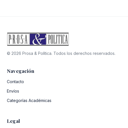
era:
es:
original
actual
$20.000.
$18.000.
era:
es:
$24.000.
$21.600.
© 2026 Prosa & Política. Todos los derechos reservados.
Navegación
Contacto
Envíos
Categorías Académicas
Legal