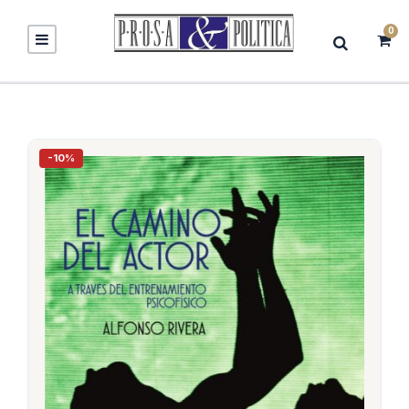
0
-10%