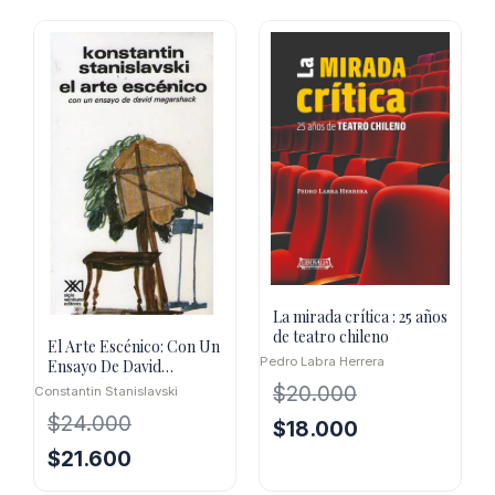
era:
es:
original
actual
$31.900.
$22.330.
era:
es:
$43.600.
$39.240.
La mirada crítica : 25 años
de teatro chileno
El Arte Escénico: Con Un
Pedro Labra Herrera
Ensayo De David
Magarshack
$
20.000
Constantin Stanislavski
$
24.000
El
El
$
18.000
precio
precio
El
El
$
21.600
original
actual
precio
precio