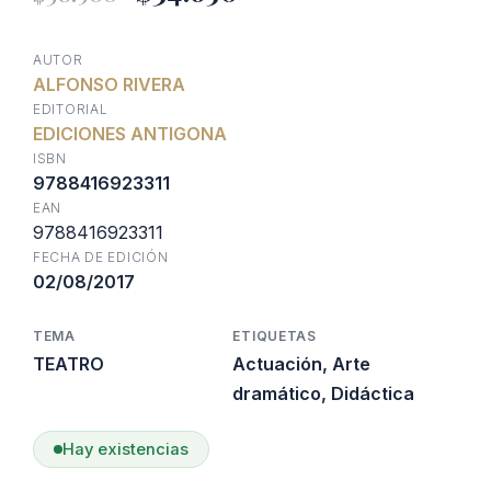
precio
precio
AUTOR
ALFONSO RIVERA
original
actual
EDITORIAL
EDICIONES ANTIGONA
era:
es:
ISBN
9788416923311
EAN
$38.500.
$34.650.
9788416923311
FECHA DE EDICIÓN
02/08/2017
TEMA
ETIQUETAS
TEATRO
Actuación
,
Arte
dramático
,
Didáctica
Hay existencias