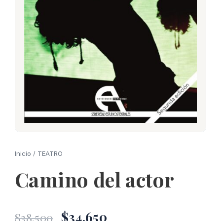
Inicio
/
TEATRO
Camino del actor
El
El
$
34.650
$
38.500