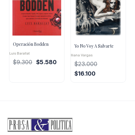
Operación Bodden
Yo No Voy A Salvarte
Luis Barallat
Iliana Vargas
El
El
$
9.300
$
5.580
$
23.000
precio
precio
El
El
$
16.100
original
actual
precio
precio
era:
es:
original
actual
$9.300.
$5.580.
era:
es:
$23.000.
$16.100.