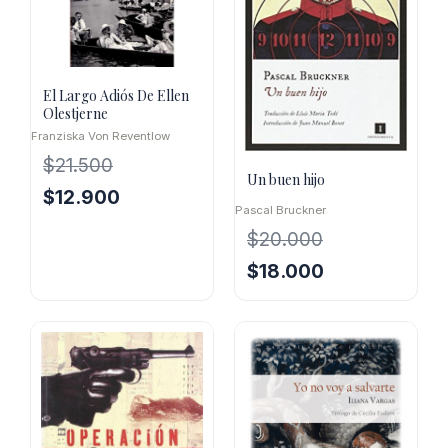
El Largo Adiós De Ellen
Olestjerne
Franziska Von Reventlow
$
21.500
Un buen hijo
El
El
$
12.900
Pascal Bruckner
precio
precio
$
20.000
original
actual
era:
es:
El
El
$
18.000
$21.500.
$12.900.
precio
precio
original
actual
era:
es:
$20.000.
$18.000.