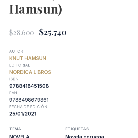
Hamsun)
El
El
$
25.740
$
28.600
precio
precio
AUTOR
KNUT HAMSUN
original
actual
EDITORIAL
NORDICA LIBROS
era:
es:
ISBN
9788418451508
EAN
$28.600.
$25.740.
9788498679861
FECHA DE EDICIÓN
25/01/2021
TEMA
ETIQUETAS
NOVELA
Novela noruega
,