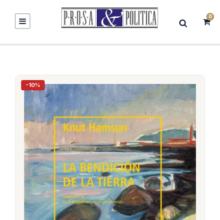
0
-10%