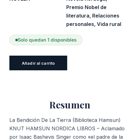
Premio Nobel de
literatura
,
Relaciones
personales
,
Vida rural
Solo quedan 1 disponibles
La
Añadir al carrito
Bendición
De
La
Tierra
Resumen
(Biblioteca
Hamsun)
cantidad
La Bendición De La Tierra (Biblioteca Hamsun)
KNUT HAMSUN NORDICA LIBROS – Aclamado
por Isaac Bashevis Singer como «el padre de la