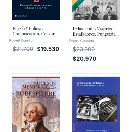
Poesía Y Policía :
Delincuentes Viajeros :
Comunicación, Censura
Estafadores, Punguistas
Y Represión En Paris Del
Y Policías En El Atlan
Robert Darnton
Diego Galeano
Sigl
El
El
$
21.700
$
19.530
$
23.300
precio
precio
El
El
$
20.970
original
actual
precio
precio
era:
es:
original
actual
$21.700.
$19.530.
era:
es:
$23.300.
$20.970.