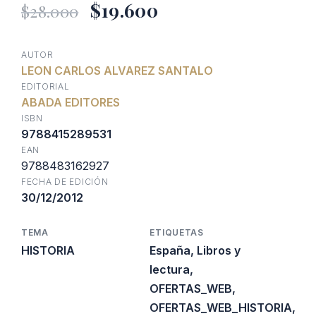
El
El
$
19.600
$
28.000
precio
precio
AUTOR
LEON CARLOS ALVAREZ SANTALO
original
actual
EDITORIAL
ABADA EDITORES
era:
es:
ISBN
9788415289531
EAN
$28.000.
$19.600.
9788483162927
FECHA DE EDICIÓN
30/12/2012
TEMA
ETIQUETAS
HISTORIA
España
,
Libros y
lectura
,
OFERTAS_WEB
,
OFERTAS_WEB_HISTORIA
,