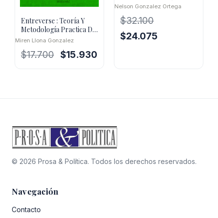
proyecciones politi
Nelson Gonzalez Ortega
$
32.100
Entreverse : Teoría Y
Metodología Practica De
El
El
$
24.075
Las Fuentes Orales
Miren Llona Gonzalez
precio
precio
El
El
$
17.700
$
15.930
original
actual
precio
precio
era:
es:
original
actual
$32.100.
$24.075.
era:
es:
$17.700.
$15.930.
© 2026 Prosa & Política. Todos los derechos reservados.
Navegación
Contacto