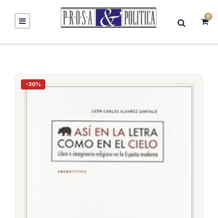
0
-30%