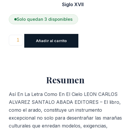
Siglo XVII
Solo quedan 3 disponibles
Así
Añadir al carrito
En
La
Letra
Como
Resumen
En
El
Cielo
Así En La Letra Como En El Cielo LEON CARLOS
cantidad
ALVAREZ SANTALO ABADA EDITORES – El libro,
como el arado, constituye un instrumento
excepcional no solo para desentrañar las marañas
culturales que enredan modelos, exigencias,