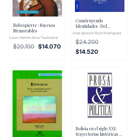
Construyendo
Robespierre : Sucesos
Identidades : Del
Memorables
Protonacionalismo A La
Jose Ignacio Ruiz Rodriguez
Nacion
Louis Ventre de la Touloubre
$
24.200
El
El
$
20.100
$
14.070
El
El
$
14.520
precio
precio
precio
precio
original
actual
original
actual
era:
es:
era:
es:
$20.100.
$14.070.
$24.200.
$14.520.
Bolivia en el siglo XXI:
trayectorias históricas y