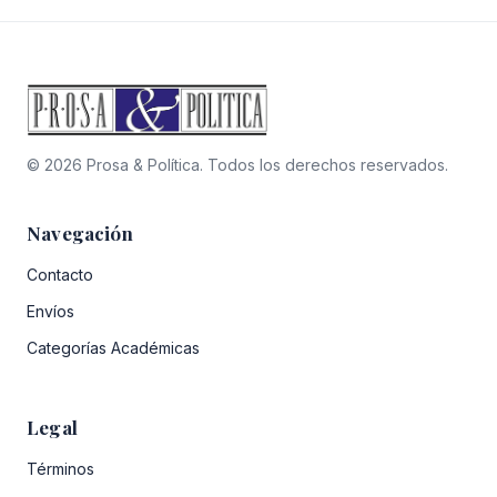
$32.900.
$29.610.
$34.900.
$27.360.
© 2026 Prosa & Política. Todos los derechos reservados.
Navegación
Contacto
Envíos
Categorías Académicas
Legal
Términos