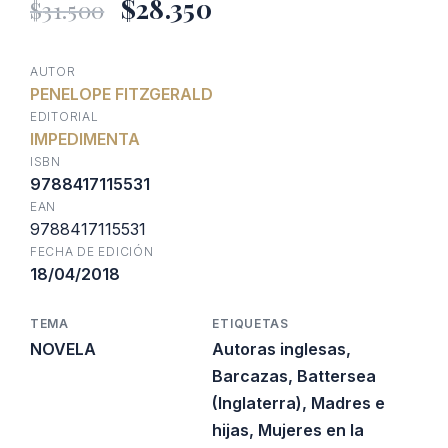
El
El
$
28.350
$
31.500
precio
precio
AUTOR
PENELOPE FITZGERALD
original
actual
EDITORIAL
IMPEDIMENTA
era:
es:
ISBN
9788417115531
EAN
$31.500.
$28.350.
9788417115531
FECHA DE EDICIÓN
18/04/2018
TEMA
ETIQUETAS
NOVELA
Autoras inglesas
,
Barcazas
,
Battersea
(Inglaterra)
,
Madres e
hijas
,
Mujeres en la