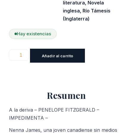
literatura
,
Novela
inglesa
,
Río Támesis
(Inglaterra)
Hay existencias
A
Añadir al carrito
la
deriva
cantidad
Resumen
A la deriva – PENELOPE FITZGERALD –
IMPEDIMENTA –
Nenna James, una joven canadiense sin medios