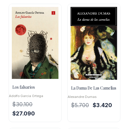
original
actual
era:
es:
era:
es:
$12.000.
$10.800.
$34.200.
$30.780.
Los falsarios
La Dama De Las Camelias
Adolfo Garcia Ortega
Alexandre Dumas
$
30.100
El
El
$
5.700
$
3.420
precio
precio
El
El
$
27.090
original
actual
precio
precio
era:
es:
original
actual