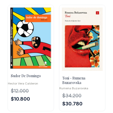
Sudor De Domingo
Toni - Rumena
Buzarovska
Hector Vera Calderon
Rumena Buzarovska
$
12.000
$
34.200
El
El
$
10.800
El
El
$
30.780
precio
precio
precio
precio
original
actual