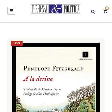
0
-10%