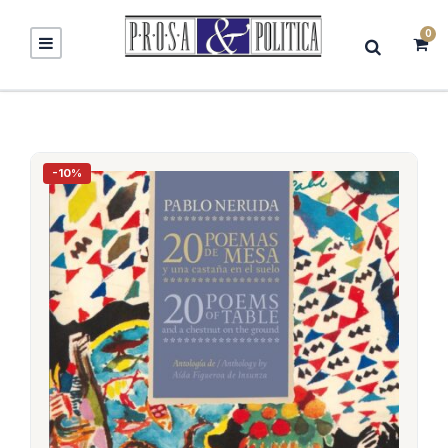
0
-10%