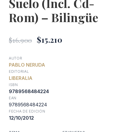
Suelo (Incl. Cd-
Rom) – Bilingüe
El
El
$
15.210
$
16.900
precio
precio
AUTOR
PABLO NERUDA
original
actual
EDITORIAL
LIBERALIA
era:
es:
ISBN
9789568484224
EAN
$16.900.
$15.210.
9789568484224
FECHA DE EDICIÓN
12/10/2012