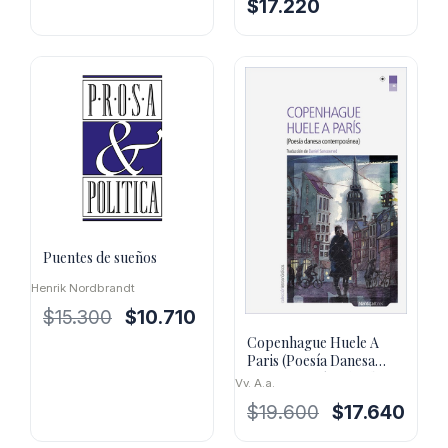
El
El
$
17.220
original
actual
precio
precio
era:
es:
original
actual
$19.600.
$17.640.
era:
es:
$24.600.
$17.220.
Puentes de sueños
Henrik Nordbrandt
El
El
$
15.300
$
10.710
precio
precio
Copenhague Huele A
original
actual
Paris (Poesía Danesa
Contemporánea) Ed.
era:
es:
Vv. A.a.
Bilingue
$15.300.
$10.710.
El
El
$
19.600
$
17.640
precio
preci