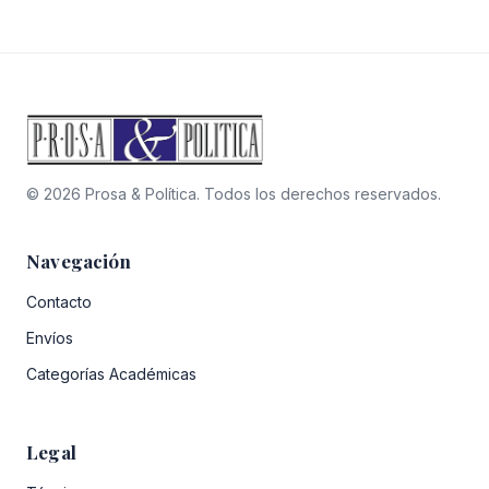
original
actual
$9.100.
$5.460.
era:
es:
$23.400.
$14.040.
© 2026 Prosa & Política. Todos los derechos reservados.
Navegación
Contacto
Envíos
Categorías Académicas
Legal