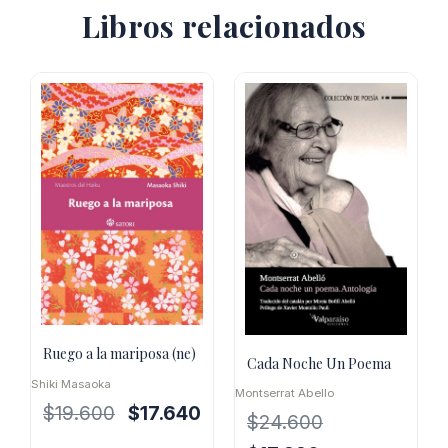
Libros relacionados
Ruego a la mariposa (ne)
Cada Noche Un Poema
Shiki Masaoka
Montserrat Abello
El
El
$
19.600
$
17.640
$
24.600
precio
precio