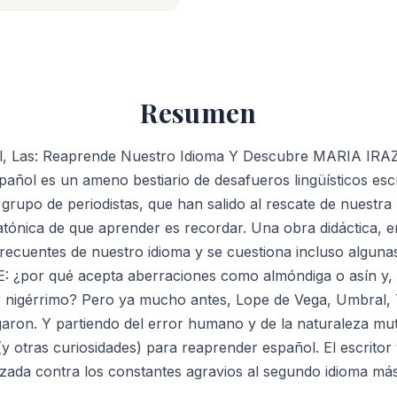
Del
Español,
Las:
Reaprende
Resumen
Nuestro
Idioma
ol, Las: Reaprende Nuestro Idioma Y Descubre MARIA 
Y
pañol es un ameno bestiario de desafueros lingüísticos esc
Descubre
grupo de periodistas, que han salido al rescate de nuestra
cantidad
atónica de que aprender es recordar. Una obra didáctica, e
frecuentes de nuestro idioma y se cuestiona incluso alguna
AE: ¿por qué acepta aberraciones como almóndiga o asín y, 
 nigérrimo? Pero ya mucho antes, Lope de Vega, Umbral, T
aron. Y partiendo del error humano y de la naturaleza mut
(y otras curiosidades) para reaprender español. El escritor 
zada contra los constantes agravios al segundo idioma má