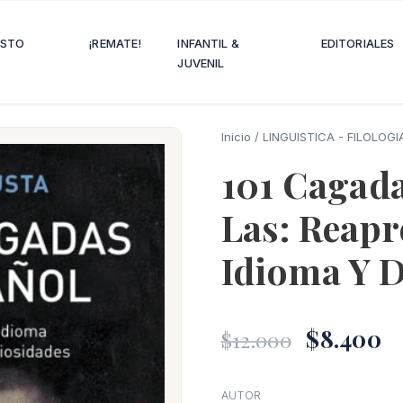
OSTO
¡REMATE!
INFANTIL &
EDITORIALES
JUVENIL
Inicio
/
LINGUISTICA - FILOLOGI
101 Cagada
Las: Reapr
Idioma Y 
El
E
$
8.400
$
12.000
precio
p
AUTOR