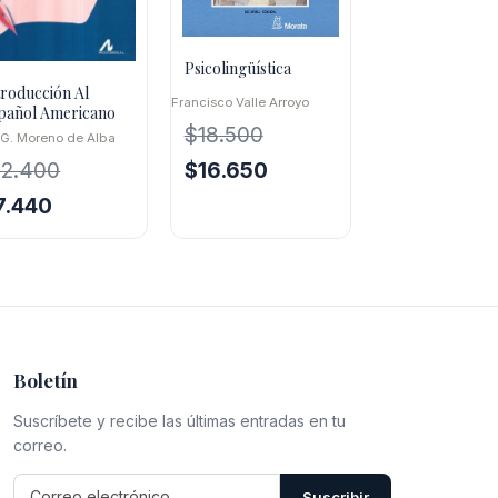
Psicolingüística
troducción Al
Francisco Valle Arroyo
pañol Americano
$
18.500
 G. Moreno de Alba
El
El
$
16.650
12.400
precio
precio
El
7.440
original
actual
ecio
precio
era:
es:
iginal
actual
$18.500.
$16.650.
a:
es:
2.400.
$7.440.
Boletín
Suscríbete y recibe las últimas entradas en tu
correo.
Suscribir