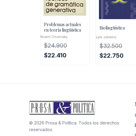
Problemas actuales
Biolingüística
en teoría lingüística
Noam Chomsky
Lyle Jenkins
$
24.900
$
32.500
El
El
$
22.410
El
El
$
22.750
precio
precio
precio
preci
original
actual
original
actua
era:
es:
era:
es:
$24.900.
$22.410.
$32.500.
$22.7
© 2026 Prosa & Política. Todos los derechos
reservados.