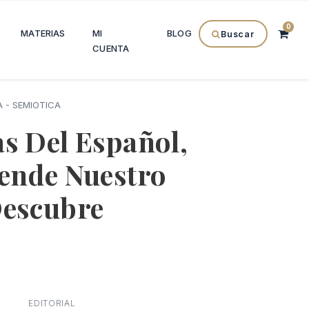
0
MATERIAS
MI
BLOG
Buscar
CUENTA
A - SEMIOTICA
s Del Español,
ende Nuestro
Descubre
l
recio
EDITORIAL