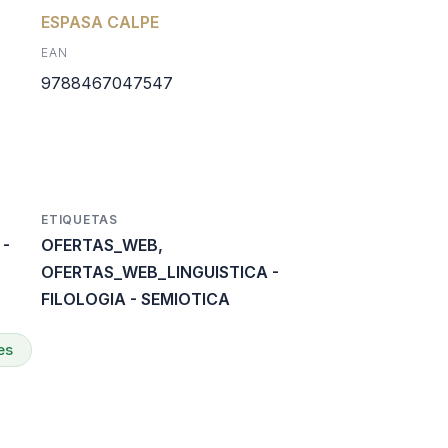
l
ctual
ESPASA CALPE
EAN
s:
9788467047547
0.
8.400.
ETIQUETAS
 -
OFERTAS_WEB
,
OFERTAS_WEB_LINGUISTICA -
FILOLOGIA - SEMIOTICA
es