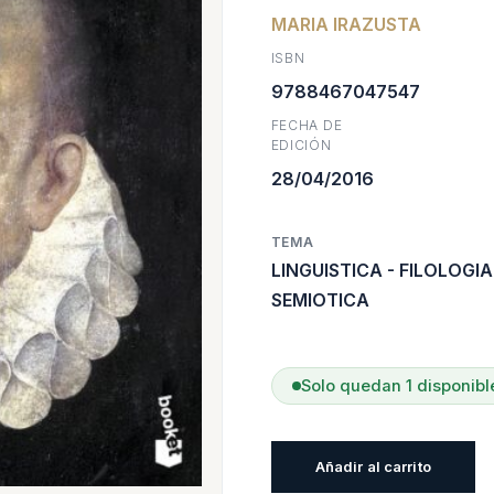
MARIA IRAZUSTA
origina
a
ISBN
era:
e
9788467047547
FECHA DE
$12.00
$
EDICIÓN
28/04/2016
TEMA
LINGUISTICA - FILOLOGIA
SEMIOTICA
Solo quedan 1 disponibl
101
Añadir al carrito
Cagadas