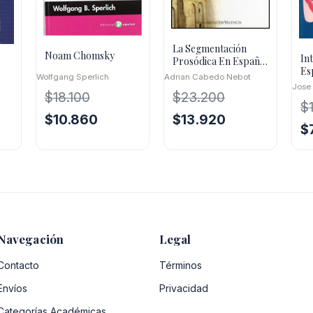
La Segmentación
Noam Chomsky
In
Prosódica En Español
Es
Coloquial
Wolfgang Sperlich
Adrian Cabedo Nebot
Jose
$
18.100
$
23.200
$
El
El
El
El
$
10.860
$
13.920
El
$
precio
precio
precio
precio
o
pr
original
actual
original
actual
l
or
era:
es:
era:
es:
er
$18.100.
$10.860.
$23.200.
$13.920.
50.
$1
Navegación
Legal
Contacto
Términos
Envíos
Privacidad
Categorías Académicas