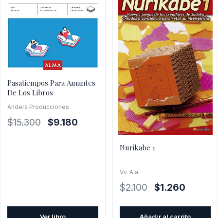
Pasatiempos Para Amantes
De Los Libros
Anders Producciones
El
El
$
15.300
$
9.180
precio
precio
original
actual
Nurikabe 1
era:
es:
$15.300.
$9.180.
Vv. A.a.
El
El
$
2.100
$
1.260
precio
precio
original
actual
Ver libro
Añadir al carrito