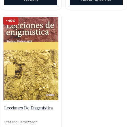
era:
es:
$2.100.
$1.260.
-40%
Lecciones De Enigmística
Stefano Bartezzaghi