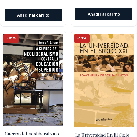
precio
prec
precio
precio
original
actu
original
actual
Añadir al carrito
Añadir al carrito
era:
es:
era:
es:
$27.500.
$24.
$29.000.
$26.100.
-10%
-10%
Guerra del neoliberalismo
La Universidad En El Siglo