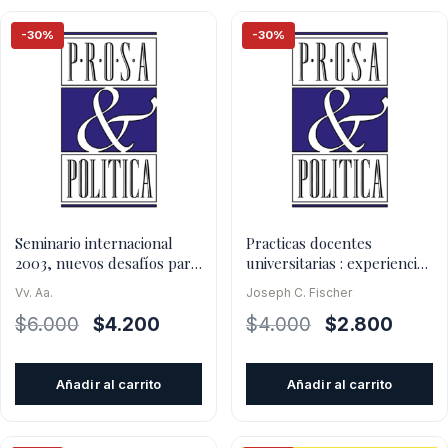
-30%
-30%
Seminario internacional
Practicas docentes
2003, nuevos desafíos para
universitarias : experiencias
la educación superi
en investigacion-acci
Vv. Aa.
Joseph C. Fischer
El
El
El
El
$
6.000
$
4.200
$
4.000
$
2.800
precio
precio
precio
precio
original
actual
original
actual
Añadir al carrito
Añadir al carrito
era:
es:
era:
es:
$6.000.
$4.200.
$4.000.
$2.800