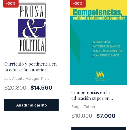
-30%
-30%
Currículo y pertinencia en
la educación superior
Luis Alberto Malagon Plata
El
El
$
20.800
$
14.560
Competencias en la
precio
precio
educación superior:
original
actual
políticas hacia la calidad
Añadir al carrito
Sergio Tobon
era:
es:
El
El
$
10.000
$
7.000
$20.800.
$14.560.
precio
precio
original
actual