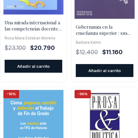
Una mirada internacional a
Gobernanza en la
las competencias docentes
enseñanza superior : sus
universitarias
Rosa Maria Esteban Moreno
significados y relevancia en
Barbara Kehm
El
El
$
23.100
$
20.790
El
El
$
12.400
$
11.160
precio
precio
precio
precio
original
actual
Añadir al carrito
original
actual
era:
es:
Añadir al carrito
era:
es:
$23.100.
$20.790.
$12.400.
$11.160
-10%
-30%