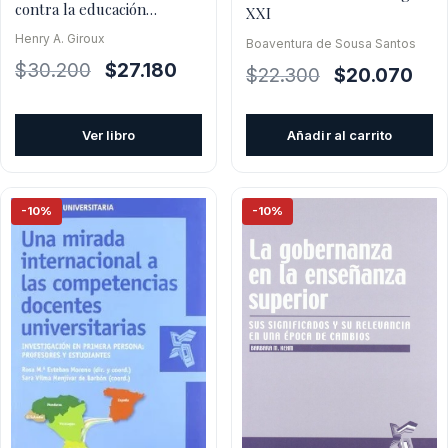
contra la educación
XXI
superior
Henry A. Giroux
Boaventura de Sousa Santos
El
El
$
30.200
$
27.180
El
El
$
22.300
$
20.070
precio
precio
precio
prec
original
actual
original
actu
Ver libro
Añadir al carrito
era:
es:
era:
es:
$30.200.
$27.180.
$22.300.
$20.
-10%
-10%