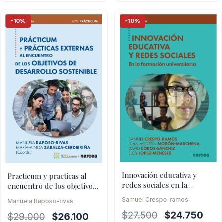
$3.000.
$2.100.
$20.900.
$14.
-10%
-10%
Innovación educativa y
Practicum y practicas al
redes sociales en la
encuentro de los objetivos
formación universitaria
de desarrollo sostenible
Samuel Crespo-ramos
Manuela Raposo-rivas
El
El
$
27.500
$
24.750
El
El
$
29.000
$
26.100