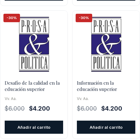
$6.000.
$4.200.
$6.000.
$4.200
-30%
-30%
Desafío de la calidad en la
Información en la
educación superior
educación superior
Vv. Aa.
Vv. Aa.
El
El
El
El
$
6.000
$
4.200
$
6.000
$
4.200
precio
precio
precio
precio
original
actual
original
actual
Añadir al carrito
Añadir al carrito
era:
es:
era:
es:
$6.000.
$4.200.
$6.000.
$4.200