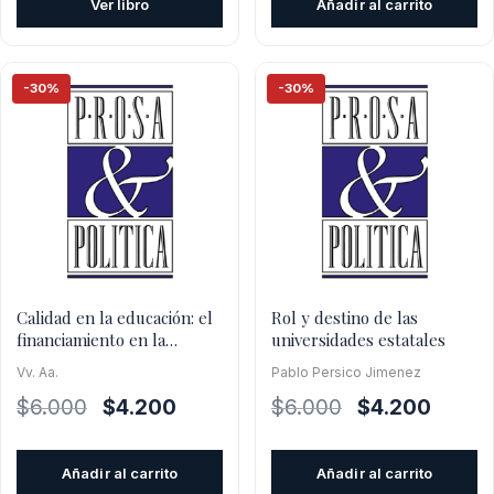
Ver libro
Añadir al carrito
$26.000.
$23.400.
era:
es:
$39.400.
$35
-30%
-30%
Calidad en la educación: el
Rol y destino de las
financiamiento en la
universidades estatales
educación superior
Vv. Aa.
Pablo Persico Jimenez
El
El
El
El
$
6.000
$
4.200
$
6.000
$
4.200
precio
precio
precio
precio
original
actual
original
actual
Añadir al carrito
Añadir al carrito
era:
es:
era:
es: