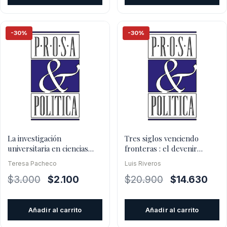
era:
es:
era:
es:
$13.900.
$9.730.
$4.000.
$2.800
-30%
-30%
La investigación
Tres siglos venciendo
universitaria en ciencias
fronteras : el devenir
sociales
institucional de la unive
Teresa Pacheco
Luis Riveros
El
El
El
El
$
3.000
$
2.100
$
20.900
$
14.630
precio
precio
precio
prec
original
actual
original
actu
Añadir al carrito
Añadir al carrito
era:
es:
era:
es: