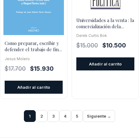
Universidades a la venta : la
comercialización dela
educación superior
Derek Curtis Bok
Como preparar, escribir y
El
El
$
15.000
$
10.500
defender el trabajo de fin
precio
preci
de grado
Jesus Molero
original
actua
Añadir al carrito
El
El
era:
es:
$
17.700
$
15.930
precio
precio
$15.000.
$10.5
original
actual
Añadir al carrito
era:
es:
$17.700.
$15.930.
1
2
3
4
5
Siguiente →