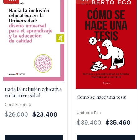
Hacia la inclusión educativa
en la universidad
Como se hace una tesis
Coral Elizondo
Umberto Eco
El
El
$
26.000
$
23.400
precio
precio
El
El
$
39.400
$
35.460
original
actual
precio
pre
era:
es:
original
act