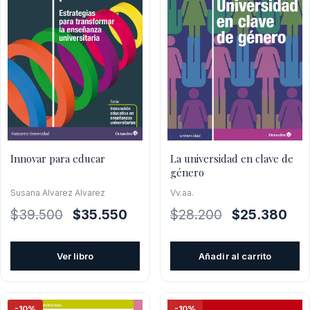
Innovar para educar
La universidad en clave de
género
Susana Alvarez Alvarez
Vv.aa.
El
El
El
El
$
39.500
$
35.550
$
28.200
$
25.380
precio
precio
precio
pre
original
actual
original
actu
Ver libro
Añadir al carrito
era:
es:
era:
es:
$39.500.
$35.550.
$28.200.
$25
-10%
-10%