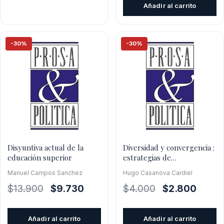
Añadir al carrito
era:
es:
$10.000.
$7.00
-30%
-30%
Disyuntiva actual de la
Diversidad y convergencia :
educación superior
estrategias de
financiamiento
Manuel Campos Sanchez
Hugo Casanova Cardiel
El
El
El
El
$
13.900
$
9.730
$
4.000
$
2.800
precio
precio
precio
precio
original
actual
original
actual
Añadir al carrito
Añadir al carrito