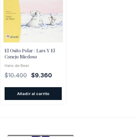
El Osito Polar : Lars Y El
Conejo Miedoso
Hans de Beer
El
El
$
10.400
$
9.360
precio
precio
original
actual
Añadir al carrito
era:
es:
$10.400.
$9.360.