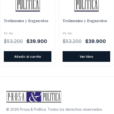
Testimonios y fragmentos
Testimonios y fragmentos
Vv. Aa.
Vv. Aa.
El
El
El
El
$
53.200
$
39.900
$
53.200
$
39.900
precio
precio
precio
pre
original
actual
original
actu
Añadir al carrito
Ver libro
era:
es:
era:
es:
$53.200.
$39.900.
$53.200.
$39
© 2026 Prosa & Política. Todos los derechos reservados.