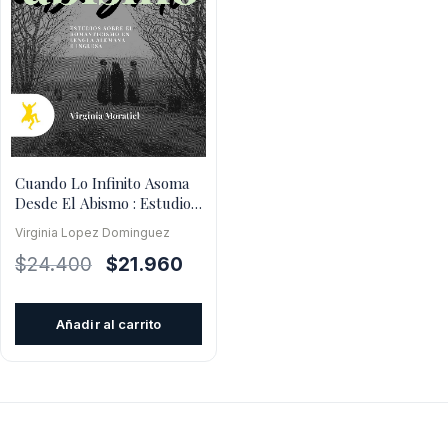
Cuando Lo Infinito Asoma
Desde El Abismo : Estudios
Sobre El Romanticismo
Virginia Lopez Dominguez
El
El
$
24.400
$
21.960
precio
precio
original
actual
Añadir al carrito
era:
es:
$24.400.
$21.960.