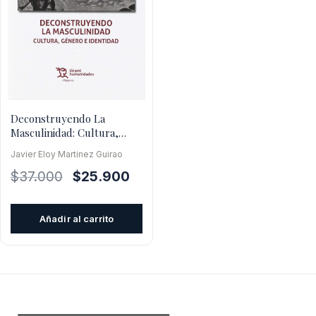
Deconstruyendo La
Masculinidad: Cultura,
Género E Identidad
Javier Eloy Martinez Guirao
El
El
$
37.000
$
25.900
precio
precio
original
actual
Añadir al carrito
era:
es:
$37.000.
$25.900.