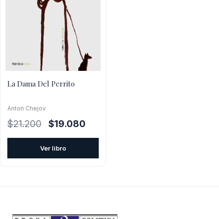
La Dama Del Perrito
Anton Chejov
El
El
$
21.200
$
19.080
precio
precio
original
actual
Ver libro
era:
es:
$21.200.
$19.080.