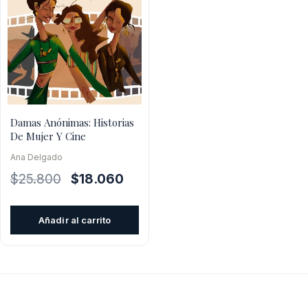
Damas Anónimas: Historias
De Mujer Y Cine
Ana Delgado
El
El
$
25.800
$
18.060
precio
precio
original
actual
Añadir al carrito
era:
es:
$25.800.
$18.060.