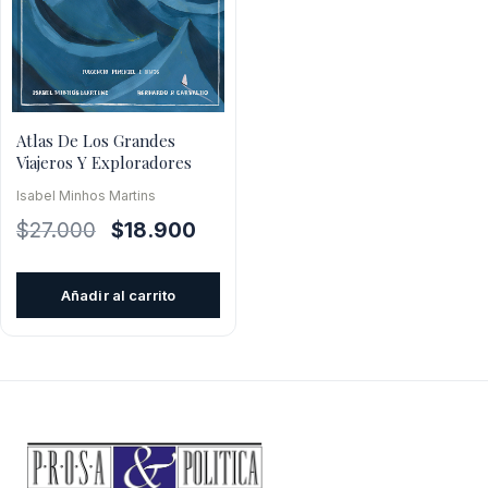
Atlas De Los Grandes
Viajeros Y Exploradores
Isabel Minhos Martins
El
El
$
27.000
$
18.900
precio
precio
original
actual
Añadir al carrito
era:
es:
$27.000.
$18.900.