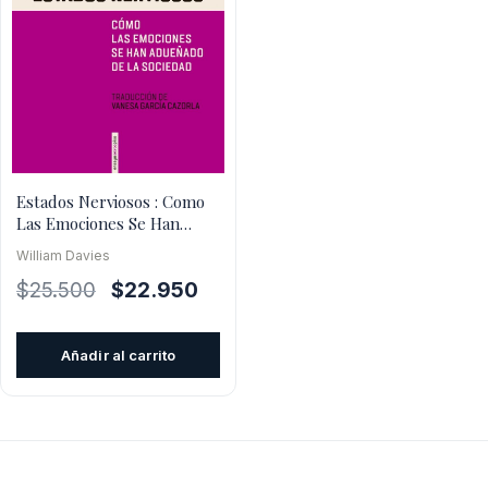
Estados Nerviosos : Como
Las Emociones Se Han
Adueñado De La Sociedad
William Davies
El
El
$
25.500
$
22.950
precio
precio
original
actual
Añadir al carrito
era:
es:
$25.500.
$22.950.