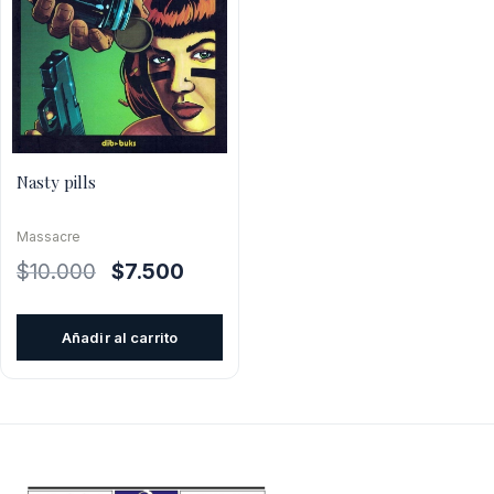
Nasty pills
Massacre
El
El
$
10.000
$
7.500
precio
precio
original
actual
Añadir al carrito
era:
es:
$10.000.
$7.500.