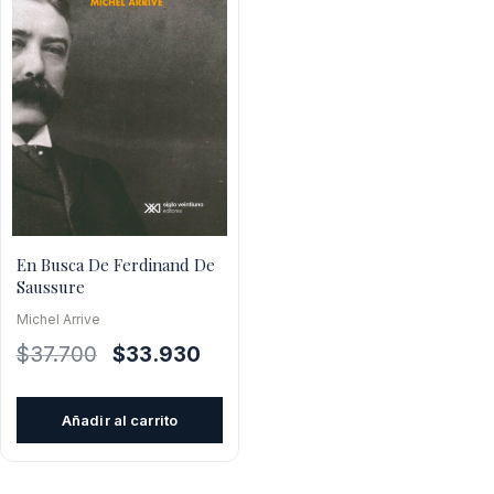
En Busca De Ferdinand De
Saussure
Michel Arrive
El
El
$
37.700
$
33.930
precio
precio
original
actual
Añadir al carrito
era:
es:
$37.700.
$33.930.