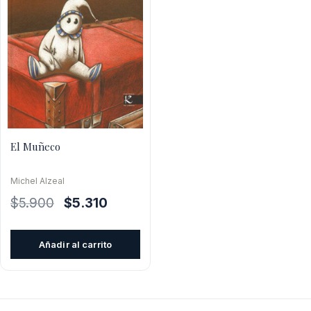
El Muñeco
Michel Alzeal
El
El
$
5.900
$
5.310
precio
precio
original
actual
Añadir al carrito
era:
es:
$5.900.
$5.310.