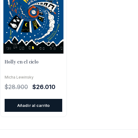
Holly en el cielo
Micha Lewinsky
El
El
$
28.900
$
26.010
precio
precio
original
actual
Añadir al carrito
era:
es:
$28.900.
$26.010.