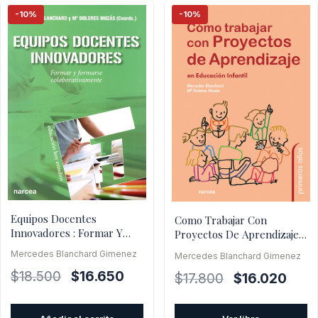
-10%
-10%
Equipos Docentes
Como Trabajar Con
Innovadores : Formar Y
Proyectos De Aprendizaje :
Formarse
En Educación Infantil
Mercedes Blanchard Gimenez
Mercedes Blanchard Gimenez
Colaborativamente
El
El
$
18.500
$
16.650
El
El
$
17.800
$
16.020
precio
precio
precio
preci
original
actual
original
actua