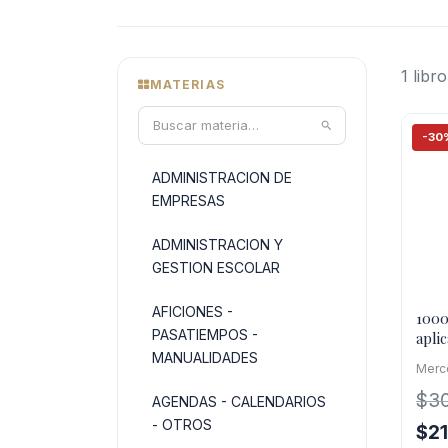
1 libro
MATERIAS
-30
ADMINISTRACION DE
EMPRESAS
ADMINISTRACION Y
GESTION ESCOLAR
AFICIONES -
1000
PASATIEMPOS -
aplic
acti
MANUALIDADES
Merc
2 vol
$
3
AGENDAS - CALENDARIOS
- OTROS
El
$
2