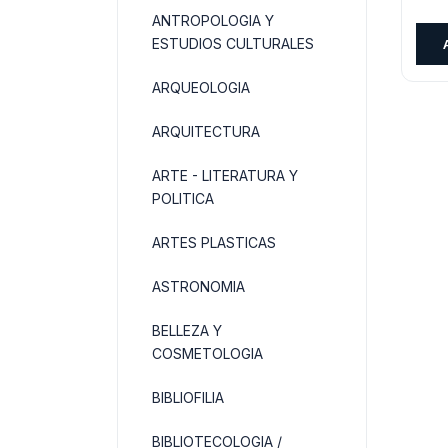
pre
ANTROPOLOGIA Y
orig
ESTUDIOS CULTURALES
era:
$30
ARQUEOLOGIA
ARQUITECTURA
ARTE - LITERATURA Y
POLITICA
ARTES PLASTICAS
ASTRONOMIA
BELLEZA Y
COSMETOLOGIA
BIBLIOFILIA
BIBLIOTECOLOGIA /