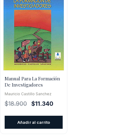
Manual Para La Formación
De Investigadores
Mauricio Castillo Sanchez
El
El
$
18.900
$
11.340
precio
precio
original
actual
Añadir al carrito
era:
es:
$18.900.
$11.340.